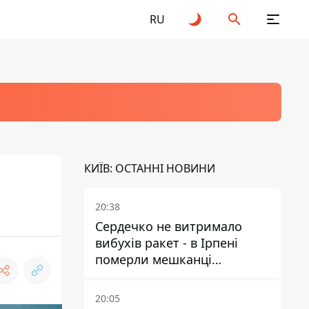
RU
КИЇВ: ОСТАННІ НОВИНИ
20:38
Сердечко не витримало
вибухів ракет - в Ірпені
померли мешканці
притулку для собак з
інвалідністю
20:05