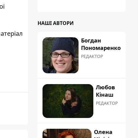
планували пізніше отримати "в
ої
обслуговування" земельну ділянку
НАШІ АВТОРИ
атеріал
Богдан
Пономаренко
РЕДАКТОР
Любов
Кінаш
РЕДАКТОР
Олена