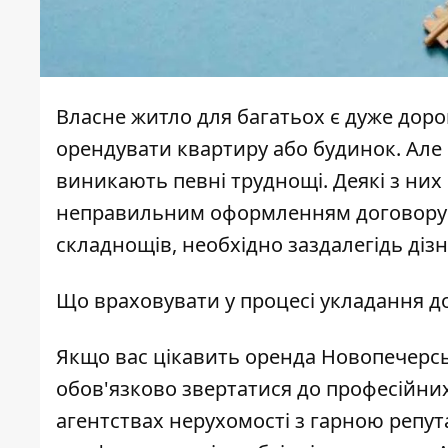
Власне житло для багатьох є дуже доро
орендувати квартиру або будинок. Але 
виникають певні труднощі. Деякі з них п
неправильним оформленням договору ч
складнощів, необхідно заздалегідь діз
Що враховувати у процесі укладання д
Якщо вас цікавить
оренда Новопечерсь
обов'язково звертатися до професійних
агентствах нерухомості з гарною репут