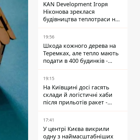
KAN Development Ігоря
Ніконова зреклася
будівництва теплотраси на
Теремках
19:56
Шкода кожного дерева на
Теремках, але тепло мають
подати в 400 будинків -
депутатка Київради
19:15
На Київщині досі гасять
склади й логістичні хаби
після прильотів ракет -
ДСНС
17:41
У центрі Києва викрили
одну з наймасштабніших