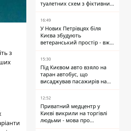
туалетних схем з фіктивним
будинком
16:49
У Нових Петрівцях біля
Києва збудують
ветеранський простір - вже
знайшли проєктанта
іть з
15:30
нших
Під Києвом авто взяло на
таран автобус, що
висаджував пасажирів на
зупинці - пасажирка в
лікарні
12:52
Приватний медцентр у
Києві викрили на торгівлі
х
людьми - мова про
аріанти
сурогатне материнство