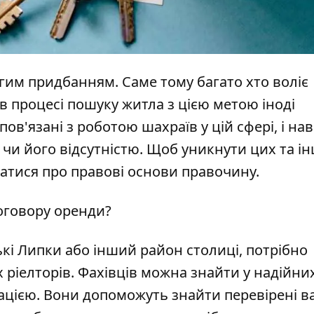
гим придбанням. Саме тому багато хто воліє
в процесі пошуку житла з цією метою іноді
ов'язані з роботою шахраїв у цій сфері, і нав
и його відсутністю. Щоб уникнути цих та і
натися про правові основи правочину.
оговору оренди?
кі Липки
або інший район столиці, потрібно
 ріелторів. Фахівців можна знайти у надійни
ацією. Вони допоможуть знайти перевірені в