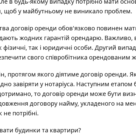
Але в будь-якому випадку потрібно мати осно
, щоб у майбутньому не виникало проблем.
ства договір оренди обов'язково повинен мат
 дають жодних гарантій орендарю. Важливо, 
 фізичні, так і юридичні особи. Другий випа
езпечити свого співробітника орендованим 
ін, протягом якого діятиме договір оренди. Я
ідно завіряти у нотаріуса. Наступним етапом 
дотримано, то договір оренди може бути ви
родовження договору найму, укладеного на м
 не потрібні.
увати будинки та квартири?