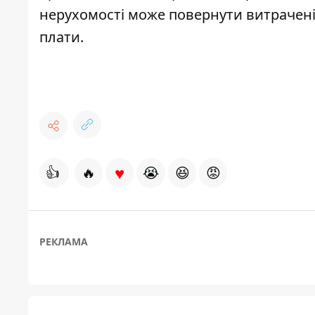
нерухомості може повернути витрачені 
плати.
♥
👍
🔥
😭
😆
😡
РЕКЛАМА