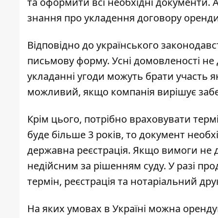
та оформити всі необхідні документи. 
знання про укладення договору оренди
Відповідно до українського законодав
письмову форму. Усні домовленості не
укладанні угоди можуть брати участь як
можливий, якщо компанія вирішує заб
Крім цього, потрібно враховувати терм
буде більше 3 років, то документ необх
державна реєстрація. Якщо вимоги не 
недійсним за рішенням суду. У разі п
термін, реєстрація та нотаріальний друк
На яких умовах в Україні можна оренд