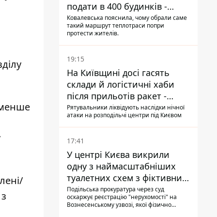
подати в 400 будинків -
депутатка Київради
Ковалевська пояснила, чому обрали саме
такий маршрут теплотраси попри
протести жителів.
19:15
зділу
На Київщині досі гасять
склади й логістичні хаби
після прильотів ракет -
 менше
ДСНС
Рятувальники ліквідують наслідки нічної
атаки на розподільчі центри під Києвом
у
17:41
У центрі Києва викрили
одну з наймасштабніших
туалетних схем з фіктивним
лені/
будинком
Подільська прокуратура через суд
 з
оскаржує реєстрацію "нерухомості" на
Вознесенському узвозі, якої фізично
ніколи не існувало: під неї, ймовірно,