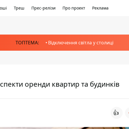
оші
Треш
Прес-релізи
Про проект
Реклама
ТОПТЕМА:
Відключення світла у столиці
спекти оренди квартир та будинків
👍