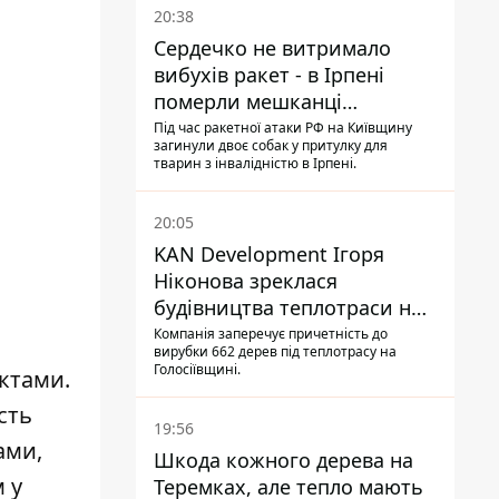
20:38
Сердечко не витримало
вибухів ракет - в Ірпені
померли мешканці
притулку для собак з
Під час ракетної атаки РФ на Київщину
загинули двоє собак у притулку для
інвалідністю
тварин з інвалідністю в Ірпені.
20:05
KAN Development Ігоря
Ніконова зреклася
будівництва теплотраси на
Теремках
Компанія заперечує причетність до
вирубки 662 дерев під теплотрасу на
Голосіївщині.
ктами.
сть
19:56
ами,
Шкода кожного дерева на
 у
Теремках, але тепло мають