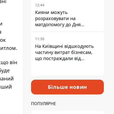
вні
12:44
Кияни можуть
розраховувати на
и
матдопомогу до Дня
незалежності - кому її
в
дадуть
11:30
док
На Київщині відшкодують
житлом.
частину витрат бізнесам,
що постраждали від
кщо він
прильотів ракет
буде
знаний
енший
Більше новин
ПОПУЛЯРНЕ