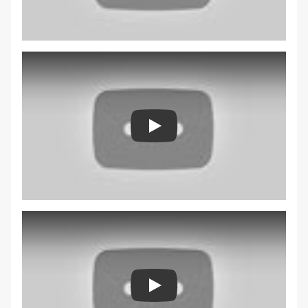
Play
Play