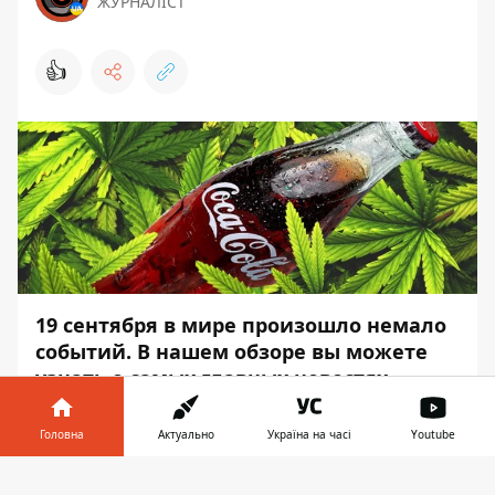
ЖУРНАЛІСТ
👍
19 сентября в мире произошло немало
событий. В нашем обзоре вы можете
узнать о самых главных новостях
уходящего дня.
Головна
Актуально
Україна на часі
Youtube
Если у вас нет времени листать новостные
ленты, вы можете прочесть нашу
Інформатор у
Завантажити