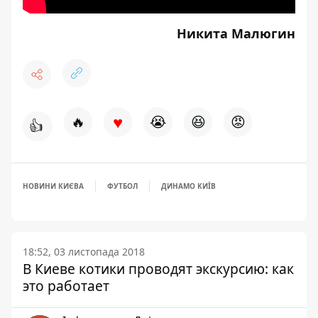
Никита Малюгин
♥
🔥
😭
😆
😡
👍
НОВИНИ КИЄВА
ФУТБОЛ
ДИНАМО КИЇВ
18:52, 03 листопада 2018
В Киеве котики проводят экскурсию: как
это работает