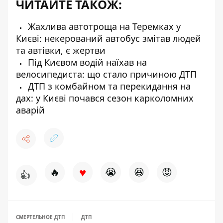
ЧИТАЙТЕ ТАКОЖ:
Жахлива автотроща на Теремках у
Києві: некерований автобус змітав людей
та автівки, є жертви
Під Києвом водій наїхав на
велосипедиста: що стало причиною ДТП
ДТП з комбайном та перекидання на
дах: у Києві почався сезон карколомних
аварій
♥
🔥
😭
😆
😡
👍
СМЕРТЕЛЬНОЕ ДТП
ДТП