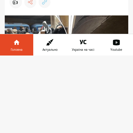
👍
Головна
Актуально
Україна на часі
Youtube
Інформатор у
Завантажити
телефоні
👉
Піклування про безпеку киян, яким пояснюється
заборона руху громадського транспорту під час
тривог, сильно ускладнює їхнє життя
Ризик ночувати “не на тому березі”
кожного вечора виникає для киян, які не
встигли на останній потяг метро - і не