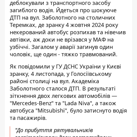
деблокували з транспортного засобу
загиблого водія. Йдеться про
шокуюче
ДТП на вул. Заболотного
на столичних
Теремках, де зранку 4 жовтня 2024 року
некерований автобус розпихав та нівечив
автівки, аж доки не врізався у МАФ на
узбіччі. Загалом у аварії загинув один
чоловік, ще один - тяжко травмований.
Як
повідомили у ГУ ДСНС України у Києві
зранку, 4 листопада, у Голосіївському
районі столиці на вул. Академіка
Заболотного сталося ДТП. В результаті
зіткнення двох легкових автомобілів —
"Mercedes-Benz" та "Lada Niva", а також
автобуса "Mitsubishi", було затиснуто водія
та пасажирів.
"До прибуття рятувальників