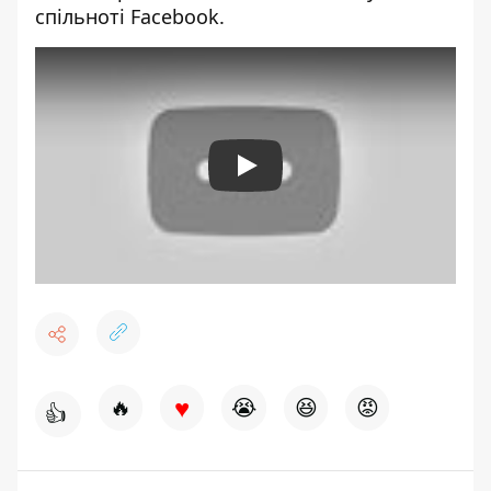
спільноті
Facebook
.
Play
♥
🔥
😭
😆
😡
👍