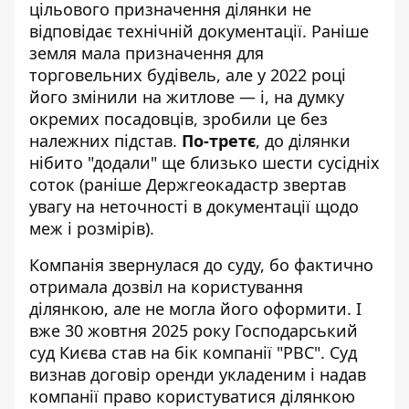
цільового призначення ділянки не
відповідає технічній документації. Раніше
земля мала призначення для
торговельних будівель, але у 2022 році
його змінили на житлове — і, на думку
окремих посадовців, зробили це без
належних підстав.
По-третє
, до ділянки
нібито "додали" ще близько шести сусідніх
соток (раніше Держгеокадастр звертав
увагу на неточності в документації щодо
меж і розмірів).
Компанія звернулася до суду, бо фактично
отримала дозвіл на користування
ділянкою, але не могла його оформити. І
вже 30 жовтня 2025 року Господарський
суд Києва став на бік компанії "РВС". Суд
визнав договір оренди укладеним і надав
компанії право користуватися ділянкою