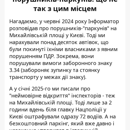
так з цим місцем
Нагадаємо, у червні 2024 року Інформатор
розповідав про
порушників-"паркунів" на
Михайлівській площі
у Києві. Тоді ми
нарахували понад десяток автівок, що
були покинуті їхніми власниками з явним
порушенням ПДР. Зокрема, вони
порушували вимоги заборонного знаку
3.34 (забороняє зупинку та стоянку
транспорту у межах дії знаку).
А у січні 2025-го ми писали про
"неймовірне відкриття" інспекторів
- теж
на Михайлівській площі. Тоді лише за 2
години вдень біля главку Нацполіції у
Києві оштрафували одразу 72 водіїв. А на
безкоштовний паркінг, який вже давно і