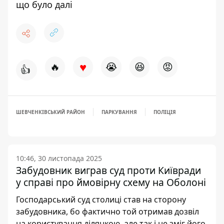
що було далі
♥
🔥
😭
😆
😡
👍
ШЕВЧЕНКІВСЬКИЙ РАЙОН
ПАРКУВАННЯ
ПОЛІЦІЯ
10:46, 30 листопада 2025
Забудовник виграв суд проти Київради
у справі про ймовірну схему на Оболоні
Господарський суд столиці став на сторону
забудовника, бо фактично той отримав дозвіл
на користування ділянкою, але так і не зміг його