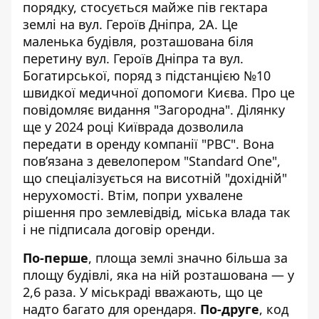
порядку, стосується майже пів гектара
землі на вул. Героїв Дніпра, 2А. Це
маленька будівля, розташована біля
перетину вул. Героїв Дніпра та вул.
Богатирської, поряд з підстанцією №10
швидкої медичної допомоги Києва. Про це
повідомляє видання "Загородна"
. Ділянку
ще у 2024 році Київрада дозволила
передати в оренду компанії "РВС". Вона
пов’язана з девелопером "Standard One",
що спеціалізується на висотній "дохідній"
нерухомості. Втім, попри ухвалене
рішення про землевідвід, міська влада так
і не підписала договір оренди.
По-перше
, площа землі значно більша за
площу будівлі, яка на ній розташована — у
2,6 раза. У міськраді вважають, що це
надто багато для орендаря.
По-друге
, код