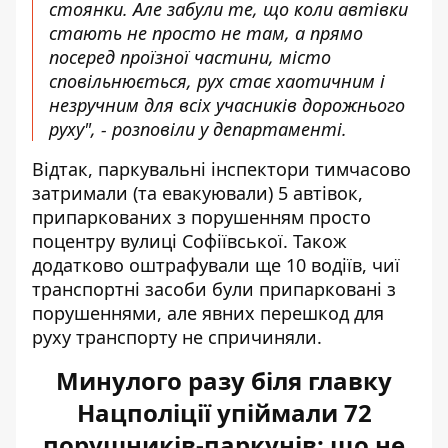
стоянки. Але забули те, що коли автівки
стають не просто не там, а прямо
посеред проїзної частини, місто
сповільнюється, рух стає хаотичним і
незручним для всіх учасників дорожнього
руху", - розповіли у департаменті.
Відтак, паркувальні інспектори тимчасово
затримали (та евакуювали) 5 автівок,
припаркованих з порушенням просто
поцентру вулиці Софіївської. Також
додатково оштрафували ще 10 водіїв, чиї
транспортні засоби були припарковані з
порушеннями, але явних перешкод для
руху транспорту не спричиняли.
Минулого разу біля главку
Нацполіції упіймали 72
порушників-паркунів: що не