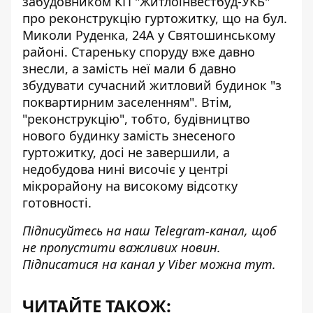
забудовником КП "Житлоінвестбуд-УКБ"
про реконструкцію гуртожитку, що на бул.
Миколи Руденка, 24А у Святошинському
районі. Стареньку споруду вже давно
знесли, а замість неї мали б давно
збудувати сучасний житловий будинок "з
поквартирним заселенням". Втім,
"реконструкцію", тобто, будівництво
нового будинку замість знесеного
гуртожитку, досі не завершили, а
недобудова нині височіє у центрі
мікрорайону на високому відсотку
готовності.
Підписуйтесь на наш
Telegram-канал
, щоб
не пропустити важливих новин.
Підписатися на канал у Viber можна
тут
.
ЧИТАЙТЕ ТАКОЖ: