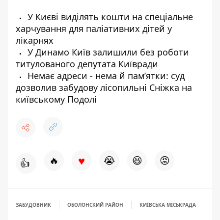
У Києві виділять кошти на спеціальне
харчування для паліативних дітей у
лікарнях
У Динамо Київ залишили без роботи
титулованого депутата Київради
Немає адреси - нема й пам’ятки: суд
дозволив забудову лісопильні Сніжка на
київському Подолі
♥
🔥
😭
😆
😡
👍
ЗАБУДОВНИК
ОБОЛОНСКИЙ РАЙОН
КИЇВСЬКА МІСЬКРАДА