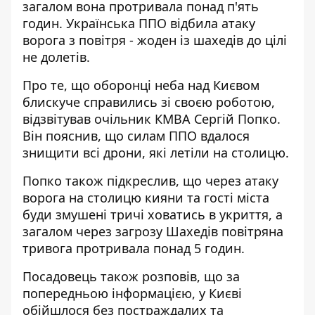
загалом вона протривала понад п'ять
годин. Українська ППО відбила атаку
ворога з повітря - жоден із шахедів до цілі
не долетів.
Про те, що оборонці неба над Києвом
блискуче справились
зі своєю роботою,
відзвітував очільник КМВА Сергій Попко.
Він пояснив, що силам ППО вдалося
знищити всі дрони, які летіли на столицю.
Попко також підкреслив, що через атаку
ворога на столицю кияни та гості міста
буди змушені тричі ховатись в укриття, а
загалом через загрозу Шахедів повітряна
тривога протривала понад 5 годин.
Посадовець також розповів, що за
попередньою інформацією, у Києві
обійшлося без постраждалих та