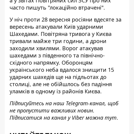
а у звітах Повітряних сил ЗСУ про них
часто пишуть "локаційно втрачені".
У ніч проти 28 вересня
росіяни вдесяте за
вересень атакували Київ
ударними
Шахедами. Повітряна тривога у Києва
тривали майже три години, а дрони
заходили хвилями. Ворог атакував
шахедами з південного та північно-
східного напрямку. Оборонцям
українського неба вдалося знищити 15
ударних шахедів ще на підльотах до
столиці, але не обійшлось без падіння
уламків в одному із районів Києва.
Підписуйтесь на наш
Telegram-канал
, щоб
не пропустити важливих новин.
Підписатися на канал у Viber можна
тут
.