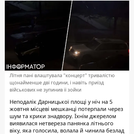
Літня пані влаштувала "концерт" тривалістю
щонайменше дві години, і навіть приїзд
військових не зупинив її зойки
Неподалік Дарницької площі у ніч на 5
жовтня місцеві мешканці потерпали через
шум та крики знадвору. Їхнім джерелом
виявилася нетвереза панянка
літнього
віку, яка голосила, волала й чинила безлад