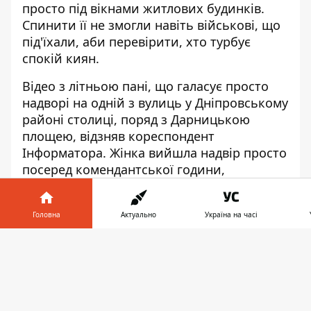
просто під вікнами житлових будинків.
Спинити її не змогли навіть військові, що
під'їхали, аби перевірити, хто турбує
спокій киян.
Відео з літньою пані, що галасує просто
надворі на одній з вулиць у Дніпровському
районі столиці, поряд з Дарницькою
площею, відзняв кореспондент
Інформатора. Жінка вийшла надвір просто
посеред комендантської години,
приблизно о 01:00 ночі, а завершила
"концерт" за дві години. Нетверезі крики
Головна
Актуально
Україна на часі
лилися вперемішку з матюччям, а
відпочивати під такий супровід було
Інформатор у
Завантажити
неможливо.
телефоні
👉
Божевільна бабця тероризує мешканців
Дніпровського району у Києві. Неподалік