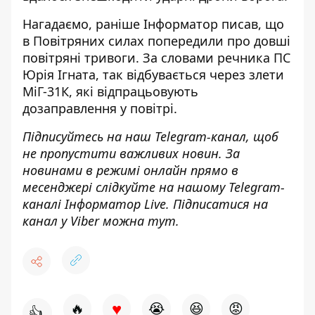
Нагадаємо, раніше Інформатор писав, що
в Повітряних силах
попередили про довші
повітряні тривоги
. За словами речника ПС
Юрія Ігната, так відбувається через злети
МіГ-31К, які відпрацьовують
дозаправлення у повітрі.
Підписуйтесь на наш
Telegram-канал
, щоб
не пропустити важливих новин. За
новинами в режимі онлайн прямо в
месенджері слідкуйте на нашому Telegram-
каналі
Інформатор Live
. Підписатися на
канал у Viber можна
тут
.
♥
🔥
😭
😆
😡
👍