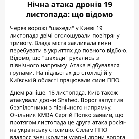
Нічна атака дронів 19
листопада: що відомо
Через ворожі "шахеди" у Києві 19
листопада
двічі оголошували повітряну
тривогу
. Влада міста закликала киян
перебувати в укриттях до повного відбою.
Відомо, що "шахеди" рухались з
північного напрямку. Атака відбувалася
групами. На підльотах до столиці й у
Київській області працювали сили ППО.
Днем раніше, 18 листопада, Київ також
атакували дрони Shahed. Ворог запустив
безпілотники з північного напрямку.
Очільник КМВА Сергій Попко заявив, що
протягом листопада
це друга атака росіян
на українську столицю
. Силам ППО
вдалося знешкодити ударні дрони ворога.