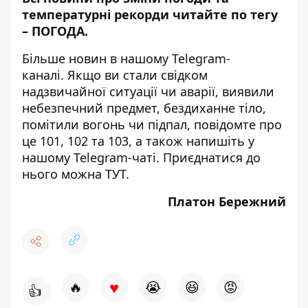
температурні рекорди читайте по тегу
–
ПОГОДА
.
Більше новин в нашому
Telegram-
каналі
. Якщо ви стали свідком
надзвичайної ситуації чи аварії, виявили
небезпечний предмет, бездиханне тіло,
помітили вогонь чи підпал, повідомте про
це 101, 102 та 103, а також напишіть у
нашому Telegram-чаті. Приєднатися до
нього можна
ТУТ
.
Платон Бережний
♥
🔥
😭
😆
😡
👍