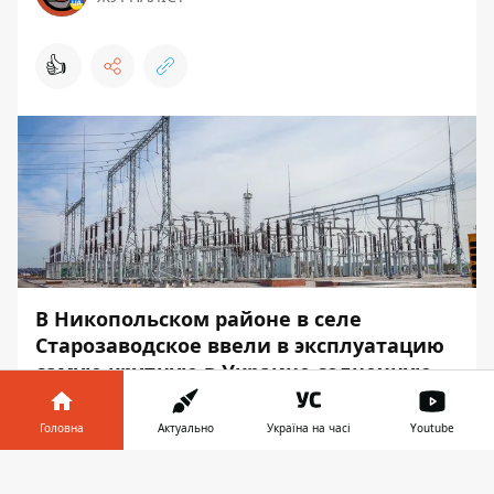
👍
В Никопольском районе в селе
Старозаводское ввели в эксплуатацию
самую крупную в Украине солнечную
электростанцию. Она входит в тройку
крупнейших СЭС в Европе.
Головна
Актуально
Україна на часі
Youtube
Электростанцию построили за счет
Інформатор у
Завантажити