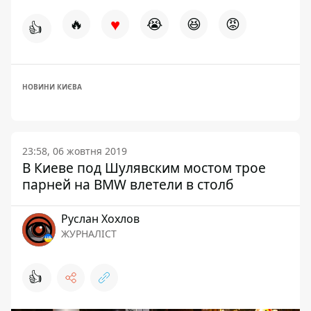
♥
🔥
😭
😆
😡
👍
НОВИНИ КИЄВА
23:58, 06 жовтня 2019
В Киеве под Шулявским мостом трое
парней на BMW влетели в столб
Руслан Хохлов
ЖУРНАЛІСТ
👍