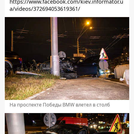
https://www.facebook.com/kiev.informator.u
a/videos/372694053619361/
На проспекте Победы BMW влетел в столб