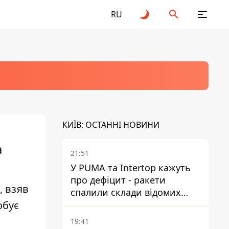
RU
КИЇВ: ОСТАННІ НОВИНИ
а
21:51
У PUMA та Intertop кажуть
про дефіцит - ракети
, взяв
спалили склади відомих
обує
брендів
19:41