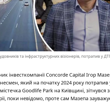
удовників та інфраструктурних візіонерів, потрапив у ДТ
ик інвесткомпанії Concorde Capital Ігор Маз
знесмен, який на початку 2024 року потрапив 
містечка Goodlife Park
на Київщині, зітнувся 
ії, поки невідомо, проте сам Мазепа зауважує