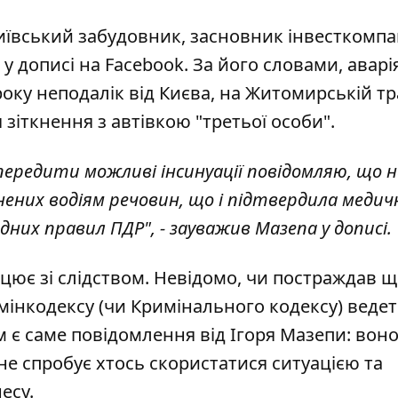
київський забудовник, засновник інвесткомпа
у дописі на Facebook
. За його словами, аварі
оку неподалік від Києва, на Житомирській тра
 зіткнення з автівкою "третьої особи".
ередити можливі інсинуації повідомляю, що н
ених водіям речовин, що і підтвердила медич
дних правил ПДР", - зауважив Мазепа у дописі.
цює зі слідством. Невідомо, чи постраждав 
дмінкодексу (чи Кримінального кодексу) веде
 є саме повідомлення від Ігоря Мазепи: вон
не спробує хтось скористатися ситуацією та
есу.