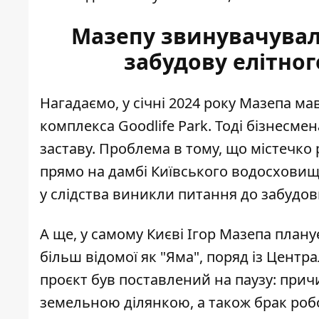
Мазепу звинувачували
забудову елітног
Нагадаємо, у січні 2024 року Мазепа м
комплекса Goodlife Park
. Тоді бізнесме
заставу. Проблема в тому, що містечко
прямо на дамбі Київського водосховища
у слідства виникли питання до забудов
А ще, у самому Києві Ігор Мазепа план
більш відомої як "Яма", поряд із Центр
проєкт був поставлений на паузу: прич
земельною ділянкою, а також брак робоч