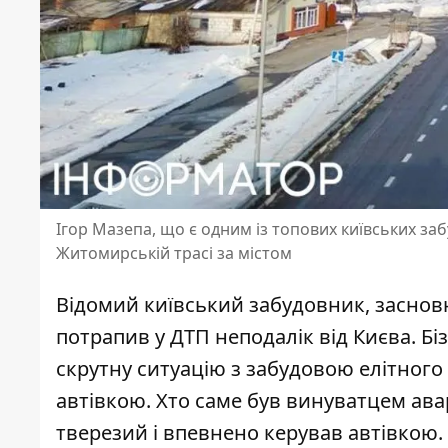
Ігор Мазепа, що є одним із топових київських заб
Житомирській трасі за містом
Відомий київський забудовник, засновн
потрапив у ДТП неподалік від Києва. Бі
скрутну ситуацію з
забудовою елітного 
автівкою. Хто саме був винуватцем авар
тверезий і впевнено керував автівкою.