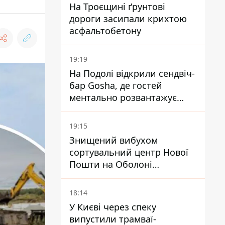
На Троєщині ґрунтові
дороги засипали крихтою
асфальтобетону
19:19
На Подолі відкрили сендвіч-
бар Gosha, де гостей
ментально розвантажує
акула
19:15
Знищений вибухом
сортувальний центр Нової
Пошти на Оболоні
запрацював - видають
посилки
18:14
У Києві через спеку
випустили трамваї-