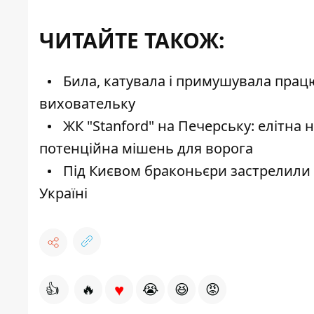
ЧИТАЙТЕ ТАКОЖ:
Била, катувала і примушувала прац
виховательку
ЖК "Stanford" на Печерську: елітна 
потенційна мішень для ворога
Під Києвом браконьєри застрелили о
Україні
♥
👍
🔥
😭
😆
😡