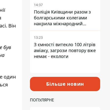
14:37
нії
Поліція Київщини разом з
я
болгарськими колегами
накрила міжнародний
сі. Він
наркосиндикат
13:23
З ємності витекло 100 літрів
е був
аміаку, загрози повтору вже
на
немає - екологи
ще один
Більше новин
ться
о
ПОПУЛЯРНЕ