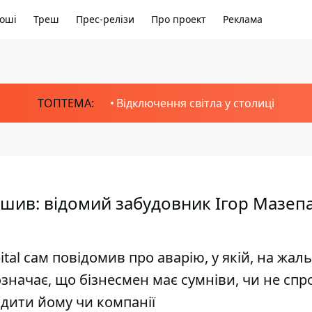
оші
Треш
Прес-релізи
Про проект
Реклама
ТОПТЕМА:
Відключення світла у столиці
шив: відомий забудовник Ігор Мазеп
tal сам повідомив про аварію, у якій, на жаль
означає, що бізнесмен має сумніви, чи не спр
одити йому чи компанії