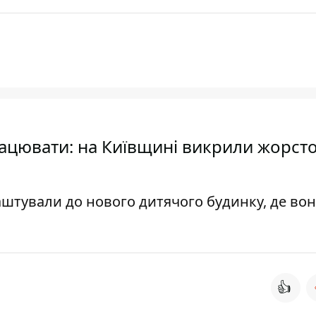
рацювати: на Київщині викрили жорст
аштували до нового дитячого будинку, де во
👍