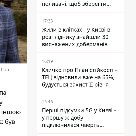
поливачі, щоб зберегти
рейки від деформації
17:33
Жили в клітках - у Києві в
розпліднику знайшли 30
виснажених доберманів
16:19
Кличко про План стійкості -
П на
ТЕЦ відновили вже на 65%,
будується захист ІІ рівня
епа
у
15:46
Перші підсумки 5G у Києві -
з іншою
у першу ж добу
: був
підключилася чверть
мільйона абонентів