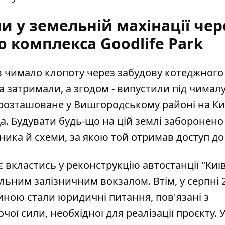
 у земельній махінації чер
о комплекса Goodlife Park
ав чимало клопоту через
забудову котеджного
на затримали, а згодом - випустили під чимал
 розташоване у Вишгородському районі на Ки
. Будувати будь-що на цій землі заборонено 
ника й схеми, за якою той отримав доступ до 
ує
вкластись у реконструкцію автостанції "Киї
альним залізничним вокзалом. Втім, у серпні 
иною стали юридичні питання, пов'язані з
ої сили, необхідної для реалізації проєкту. 