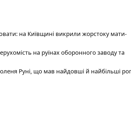
ювати: на Київщині викрили жорстоку мати-
нерухомість на руїнах оборонного заводу та
леня Руні, що мав найдовші й найбільші рог