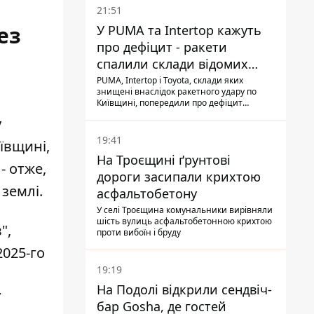
21:51
ез
У PUMA та Intertop кажуть
про дефіцит - ракети
спалили склади відомих
брендів
PUMA, Intertop і Toyota, склади яких
знищені внаслідок ракетного удару по
Київщині, попередили про дефіцит
товарів
у
19:41
ївщині,
На Троєщині ґрунтові
- отже,
дороги засипали крихтою
землі.
асфальтобетону
У селі Троєщина комунальники вирівняли
шість вулиць асфальтобетонною крихтою
в"
,
проти вибоїн і бруду
2025-го
19:19
На Подолі відкрили сендвіч-
У
бар Gosha, де гостей