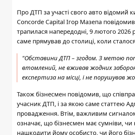
Про ДТП за участі свого авто відомий 
Concorde Capital Ігор Мазепа
повідомив 
трапилася напередодні, 9 лютого 2026 р
саме прямував до столиці, коли сталося
"Обставини ДТП – згодом. З метою поп
втомлений, не вживав жодних заборон
експертиза на місці, і не порушував жо
Також бізнесмен повідомив, що співпра
учасник ДТП, і за якою саме статтею А
провадження. Втім, важливим сигналом
означає, що бізнесмен має сумніви, чи 
нашкодити йому особисто, чи його бізн