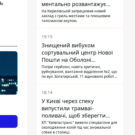
ть
ментально розвантажує
акула
На Кирилівській запрацював новий
заклад з гриль-мелтами та плюшевим
талісманом-акулою.
19:15
Знищений вибухом
сортувальний центр Нової
Пошти на Оболоні
запрацював - видають
Попри серйозні, навіть критичні,
руйнування, вантажне відділення №2, що
посилки
по вул. Богатирській, 11 відновило роботу:
співробітники сортують поштові
відправлення й видають їх адресатам
18:14
У Києві через спеку
випустили трамваї-
поливачі, щоб зберегти
рейки від деформації
КП "Київпастранс" вивело спецвагони для
охолодження колій під час аномальної
спеки в столиці.