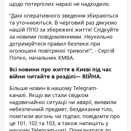
щодо потерпілих наразі не надходило.
"Дані оперативного зведення збираються
та уточнюються. В черговий раз дякуємо
нашій ППО за збережені життя! Слідкуйте
за новими повідомленнями. Неухильно
дотримуйтеся правил безпеки при
оголошені повітряної тривоги!", - Сергій
Попко, начальник КМВА.
Всі новини про життя в Києві під час
війни читайте в розділі—
ВІЙНА
.
Більше новин в нашому
Telegram-
каналі
. Якщо ви стали свідком
надзвичайної ситуації чи аварії, виявили
небезпечний предмет, бездиханне тіло,
помітили вогонь чи підпал, повідомте про
це 101, 102 та 103, а також напишіть у
нашому Telegram-чаті. Приєднатися до