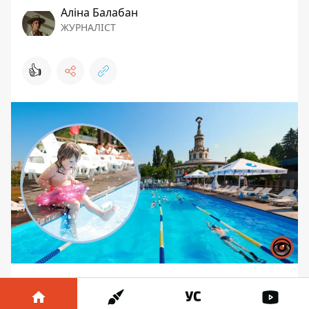
Аліна Балабан
ЖУРНАЛІСТ
👍
З середи, 17 травня, на території
Експоцентру знов запрацювала зона