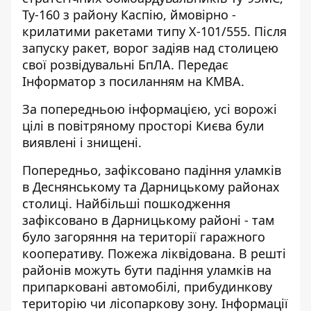
Ту-160 з району Каспію, ймовірно -
крилатими ракетами типу Х-101/555. Після
запуску ракет, ворог задіяв над столицею
свої розвідувальні БпЛА. Передає
Інформатор
з посиланням на КМВА.
За попередньою інформацією, усі ворожі
цілі в повітряному просторі Києва були
виявлені і знищені.
Попередньо, зафіксовано падіння уламків
в Деснянському та Дарницькому районах
столиці. Найбільші пошкодження
зафіксовано в Дарницькому районі - там
було загоряння на території гаражного
кооперативу. Пожежа ліквідована. В решті
районів можуть бути падіння уламків на
припарковані автомобілі, прибудинкову
територію чи лісопаркову зону. Інформації