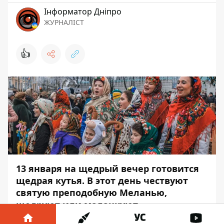
Інформатор Дніпро
ЖУРНАЛІСТ
👍
13 января на щедрый вечер
готовится
щедрая кутья
. В этот день чествуют
святую преподобную Меланью,
щедруют или маланкуют.