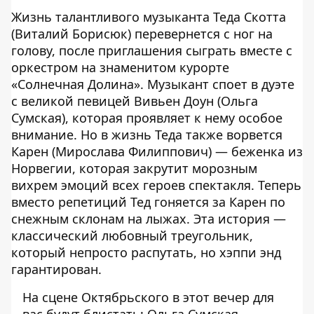
Жизнь талантливого музыканта Теда Скотта
(Виталий Борисюк) перевернется с ног на
голову, после приглашения сыграть вместе с
оркестром на знаменитом курорте
«Солнечная Долина». Музыкант споет в дуэте
с великой певицей Вивьен Доун (Ольга
Сумская), которая проявляет к нему особое
внимание. Но в жизнь Теда также ворвется
Карен (Мирослава Филиппович) — беженка из
Норвегии, которая закрутит морозным
вихрем эмоций всех героев спектакля. Теперь
вместо репетиций Тед гоняется за Карен по
снежным склонам на лыжах. Эта история —
классический любовный треугольник,
который непросто распутать, но хэппи энд
гарантирован.
На сцене Октябрьского в этот вечер для
вас будут блистать: Ольга Сумская,