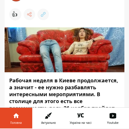
👍
Рабочая неделя в Киеве продолжается,
а значит - ее нужно разбавлять
интересными мероприятиями. В
столице для этого есть все
возможности, ведь 21 ноября пройдет
множество интересных мастер-классов,
тренингов и семинаров и выставок.
Головна
Актуально
Україна на часі
Youtube