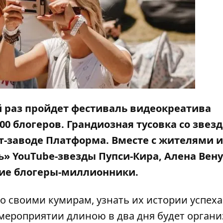
й раз пройдет фестиваль видеокреатива
00 блогеров. Грандиозная тусовка со звез
рт-заводе Платформа. Вместе с жителями и
» YouTube-звезды Пупси-Кира, Алена Вену
угие блогеры-миллионники.
о своими кумирам, узнать их истории успеха
а мероприятии длиною в два дня будет орган