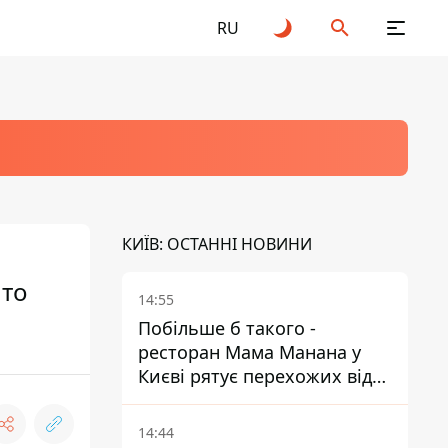
RU
КИЇВ: ОСТАННІ НОВИНИ
что
14:55
Побільше б такого -
ресторан Мама Манана у
Києві рятує перехожих від
спеки
14:44