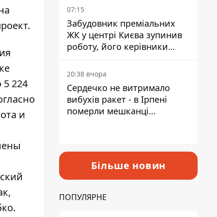
на
07:15
Забудовник преміальних
роект.
ЖК у центрі Києва зупинив
роботу, його керівники
ия
втекли з України - Bihus.info
ке
20:38 вчора
 5 224
Сердечко не витримало
огласно
вибухів ракет - в Ірпені
померли мешканці
ота и
притулку для собак з
інвалідністю
нены
Більше новин
рский
ак,
ПОПУЛЯРНЕ
бко.