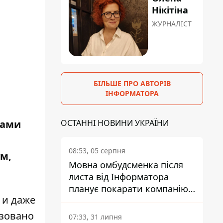
Нікітіна
ЖУРНАЛІСТ
БІЛЬШЕ ПРО АВТОРІВ
ІНФОРМАТОРА
дами
ОСТАННІ НОВИНИ УКРАЇНИ
08:53, 05 серпня
м,
Мовна омбудсменка після
листа від Інформатора
планує покарати компанію-
 и даже
підрядника ПриватБанку
изовано
07:33, 31 липня