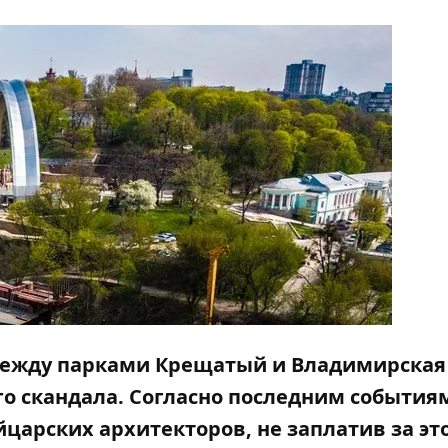
между парками Крещатый и Владимирская
го скандала. Согласно последним события
йцарских архитекторов, не заплатив за эт