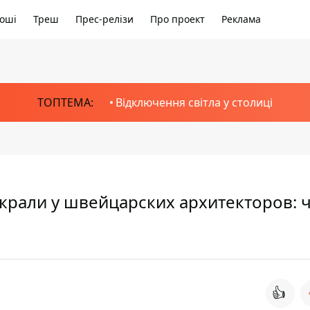
оші
Треш
Прес-релізи
Про проект
Реклама
ТОПТЕМА:
Відключення світла у столиці
украли у швейцарских архитекторов: 
👍