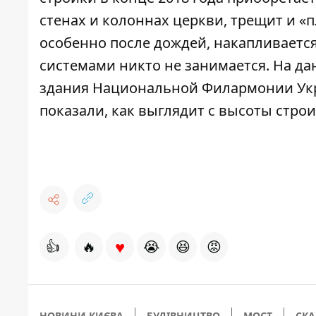
стенах и колоннах церкви, трещит и «
особенно после дождей, накапливаетс
системами никто не занимается. На д
здания Национальной Филармонии Укр
показали, как выглядит с высоты стро
♥
👍
🔥
😭
😆
😡
НОВИНИ КИЄВА
БУДІВНИЦТВО
МОСТ
СК