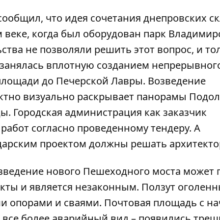
 сообщил, что идея сочетания днепровских с
 веке, когда был оборудован парк Владимир
ства не позволяли решить этот вопрос, и то
 занялась вплотную созданием непрерывног
площади до Печерской Лавры. Возведение
ктно визуально раскрывает панорамы Подол
ы. Городская администрация как заказчик
 работ согласно проведенному тендеру. А
царским проектом должны решать архитекто
зведение нового Пешеходного моста может 
екты
и является незаконным. Ползут оголен
ми опорами и сваями. Почтовая площадь с на
т все более аварийный вид – появились тре