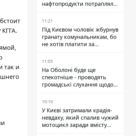
нафтопродукти потрапляли
до озер
обстоит
11:21
Під Києвом чоловік жбурнув
 КГГА.
гранату комунальникам, бо
не хотів платити за
ямой,
квитанціями
о
11:05
и так и
На Оболоні буде ще
ешнего
спекотніше - проводять
громадські слухання щодо
храму УГКЦ на Північній
10:10
У Києві затримали крадія-
невдаху, який спалив чужий
ми
мотоцикл заради вмісту
багажника