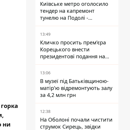
Київське метро оголосило
тендер на капремонт
тунелю на Подолі -
триватиме майже два роки
13:49
Кличко просить прем'єра
Корецького внести
президентові подання на
звільнення володаря
Троєщини Бахматова
13:06
В музеї під Батьківщиною-
матір'ю відремонтують залу
за 4,2 млн грн
 горка
12:38
м,
На Оболоні почали чистити
о ни
струмок Сирець, звідки