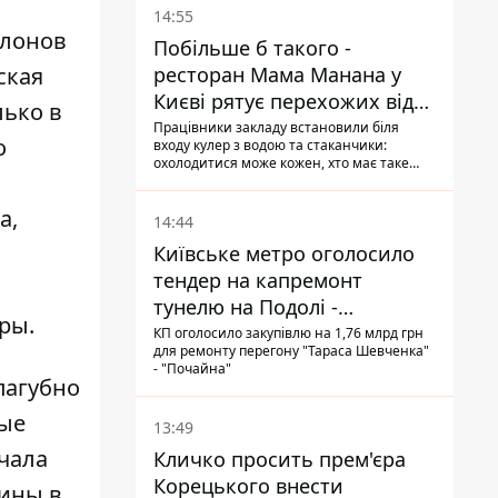
14:55
клонов
Побільше б такого -
ская
ресторан Мама Манана у
Києві рятує перехожих від
лько в
спеки
Працівники закладу встановили біля
о
входу кулер з водою та стаканчики:
охолодитися може кожен, хто має таке
бажання
а,
14:44
Київське метро оголосило
тендер на капремонт
тунелю на Подолі -
ры.
триватиме майже два роки
КП оголосило закупівлю на 1,76 млрд грн
для ремонту перегону "Тараса Шевченка"
- "Почайна"
пагубно
ные
13:49
чала
Кличко просить прем'єра
Корецького внести
щины в