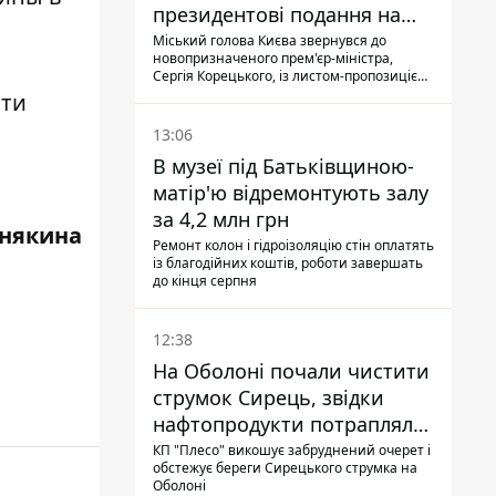
президентові подання на
звільнення володаря
Міський голова Києва звернувся до
новопризначеного прем'єр-міністра,
Троєщини Бахматова
Сергія Корецького, із листом-пропозицією
щодо звільнення голови Деснянської РДА
сти
Максима Бахматова
13:06
В музеї під Батьківщиною-
матір'ю відремонтують залу
за 4,2 млн грн
някина
Ремонт колон і гідроізоляцію стін оплатять
із благодійних коштів, роботи завершать
до кінця серпня
12:38
На Оболоні почали чистити
струмок Сирець, звідки
нафтопродукти потрапляли
до озер
КП "Плесо" викошує забруднений очерет і
обстежує береги Сирецького струмка на
Оболоні