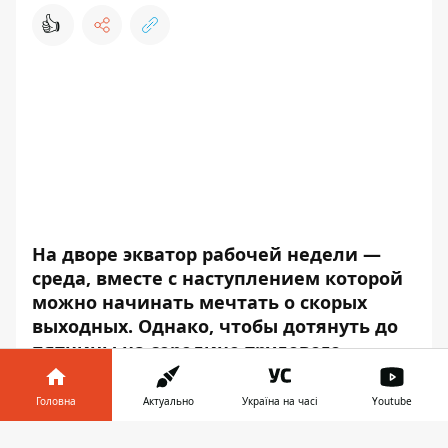
👍
На дворе экватор рабочей недели —
среда, вместе с наступлением которой
можно начинать мечтать о скорых
выходных. Однако, чтобы дотянуть до
пятницы на середине трудового
марафона, просто необходимо
эмоционально перезарядиться.
Головна
Актуально
Україна на часі
Youtube
К счастью, в столице всегда есть чем себя
Інформатор у