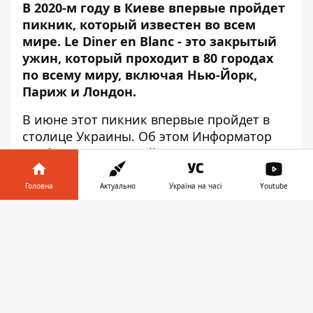
В 2020-м году в Киеве впервые пройдет
пикник, который известен во всем
мире. Le Diner en Blanc - это закрытый
ужин, который проходит в 80 городах
по всему миру, включая Нью-Йорк,
Париж и Лондон.
В июне этот пикник впервые пройдет в
столице Украины. Об этом
Информатор
сообщает со ссылкой на организаторов
мероприятия.
Головна
Актуально
Україна на часі
Youtube
Главное требование пикника - сохранить
строгий дресс-код. Все гости должны быть
Інформатор у
Завантажити
одеты в белую одежду. Также можно
телефоні
👉
принести собственный складной стол,
белые стулья, белую скатерть и посуду.
Еду и вино также можно приносить с
собой. Впрочем, если вы не хотите