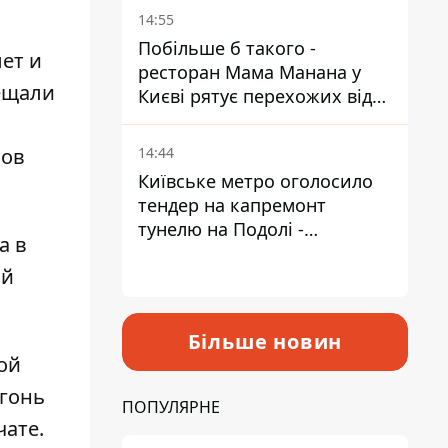
Пантелеєв
14:55
Побільше б такого -
ет и
ресторан Мама Манана у
ещали
Києві рятує перехожих від
спеки
14:44
сов
Київське метро оголосило
тендер на капремонт
тунелю на Подолі -
а в
триватиме майже два роки
ой
Більше новин
ой
огонь
ПОПУЛЯРНЕ
чате.