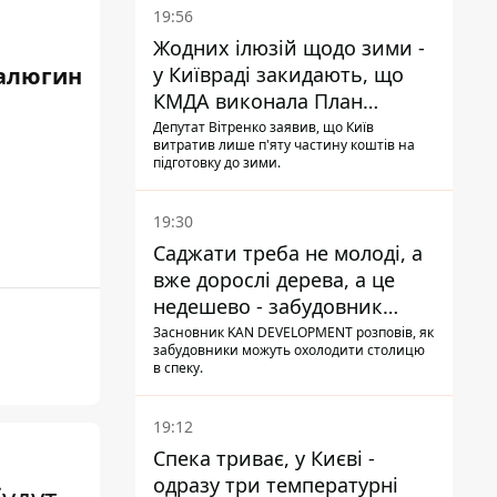
19:56
Жодних ілюзій щодо зими -
у Київраді закидають, що
алюгин
КМДА виконала План
стійкості на 20%
Депутат Вітренко заявив, що Київ
витратив лише п'яту частину коштів на
підготовку до зими.
19:30
Саджати треба не молоді, а
вже дорослі дерева, а це
недешево - забудовник
Ніконов
Засновник KAN DEVELOPMENT розповів, як
забудовники можуть охолодити столицю
в спеку.
19:12
Спека триває, у Києві -
одразу три температурні