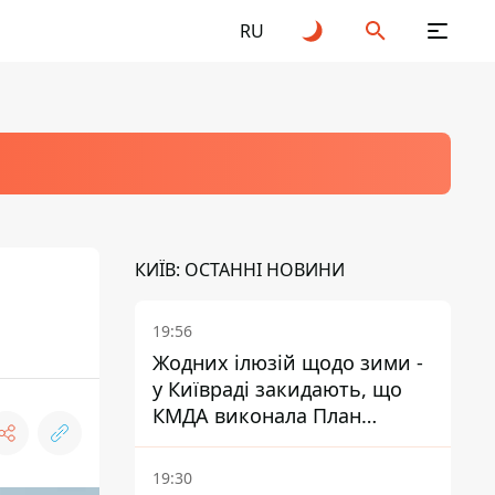
RU
КИЇВ: ОСТАННІ НОВИНИ
19:56
Жодних ілюзій щодо зими -
у Київраді закидають, що
КМДА виконала План
стійкості на 20%
19:30