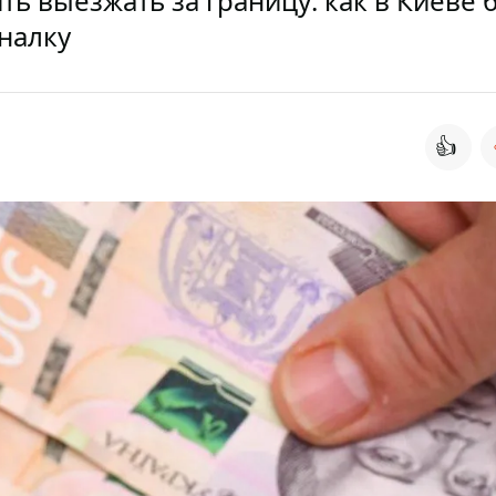
ь выезжать за границу: как в Киеве 
налку
👍