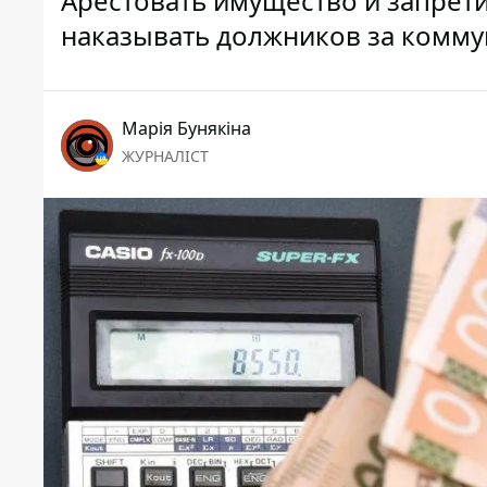
Арестовать имущество и запретит
наказывать должников за комму
Марія Бунякіна
ЖУРНАЛІСТ