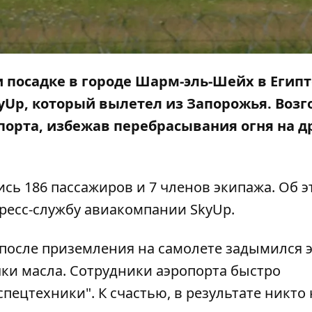
ри посадке в городе Шарм-эль-Шейх в Египт
yUp, который вылетел из Запорожья. Возг
орта, избежав перебрасывания огня на д
сь 186 пассажиров и 7 членов экипажа. Об э
ресс-службу авиакомпании SkyUp.
 после приземления на самолете задымился 
чки масла. Сотрудники аэропорта быстро
пецтехники". К счастью, в результате никто 