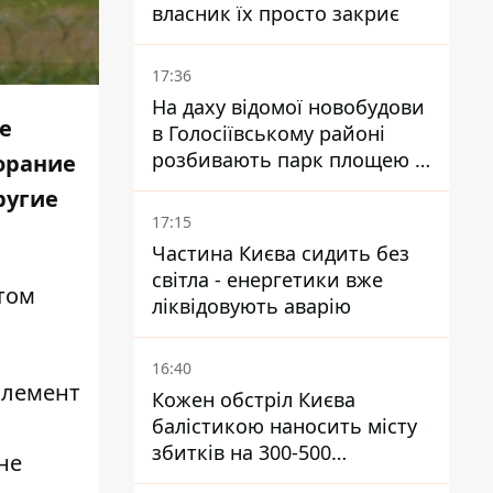
власник їх просто закриє
17:36
На даху відомої новобудови
е
в Голосіївському районі
розбивають парк площею в
орание
гектар
ругие
17:15
Частина Києва сидить без
світла - енергетики вже
том
ліквідовують аварію
16:40
элемент
Кожен обстріл Києва
балістикою наносить місту
збитків на 300-500
не
мільйонів - Петро