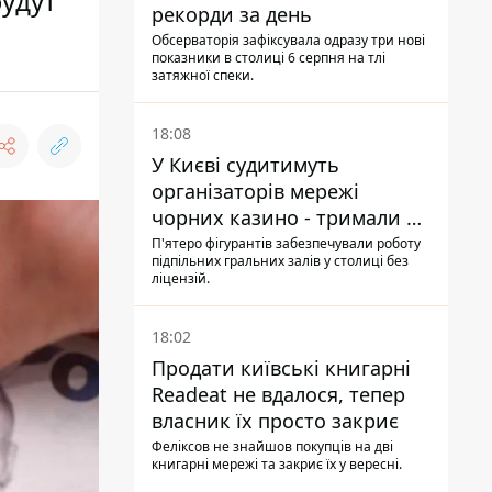
будут
рекорди за день
Обсерваторія зафіксувала одразу три нові
показники в столиці 6 серпня на тлі
затяжної спеки.
18:08
У Києві судитимуть
організаторів мережі
чорних казино - тримали 39
закладів
П'ятеро фігурантів забезпечували роботу
підпільних гральних залів у столиці без
ліцензій.
18:02
Продати київські книгарні
Readeat не вдалося, тепер
власник їх просто закриє
Феліксов не знайшов покупців на дві
книгарні мережі та закриє їх у вересні.