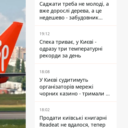
Саджати треба не молоді, а
вже дорослі дерева, а це
недешево - забудовник
Ніконов
19:12
Спека триває, у Києві -
одразу три температурні
рекорди за день
18:08
У Києві судитимуть
організаторів мережі
чорних казино - тримали 39
закладів
18:02
Продати київські книгарні
Readeat не вдалося, тепер