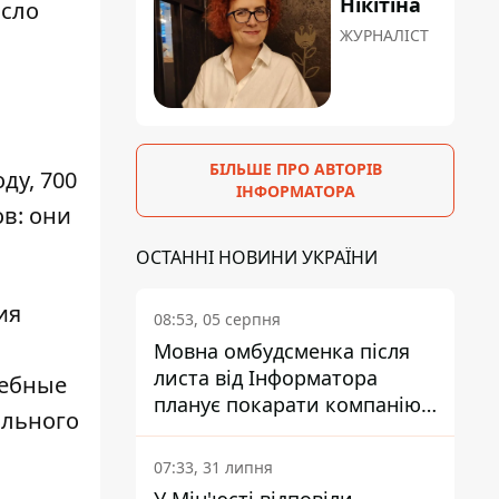
Нікітіна
исло
ЖУРНАЛІСТ
БІЛЬШЕ ПРО АВТОРІВ
ду, 700
ІНФОРМАТОРА
в: они
ОСТАННІ НОВИНИ УКРАЇНИ
ия
08:53, 05 серпня
Мовна омбудсменка після
листа від Інформатора
дебные
планує покарати компанію-
ального
підрядника ПриватБанку
07:33, 31 липня