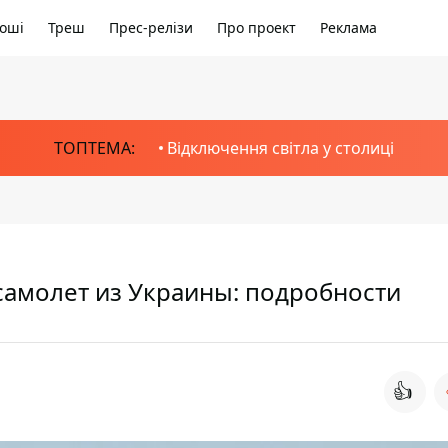
оші
Треш
Прес-релізи
Про проект
Реклама
ТОПТЕМА:
Відключення світла у столиці
 самолет из Украины: подробности
👍