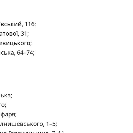
вський, 116;
тової, 31;
евицького;
ька, 64–74;
ька;
о;
ифаря;
лнишевського, 1–5;