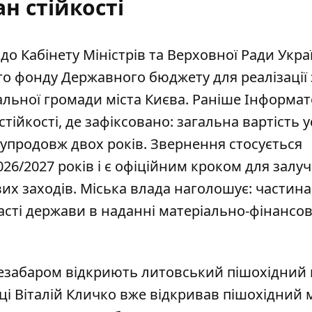
ан стійкості
о Кабінету Міністрів та Верховної Ради Укра
о фонду Державного бюджету для реалізації 
альної громади міста Києва. Раніше Інформа
тійкості
, де зафіксовано: загальна вартість у
н упродовж двох років. Звернення стосується
26/2027 років і є офіційним кроком для залу
х заходів. Міська влада наголошує: частина
асті держави в наданні матеріально-фінансов
незабаром відкриють литовський пішохідний 
ці Віталій Кличко вже відкривав пішохідний м