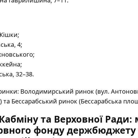
на Гаврилишина, 7–11.
Кішки;
ька, 4;
хновського;
ккейна;
ька, 32–38.
ринки: Володимирський ринок (вул. Антонов
6) та Бессарабський ринок (Бессарабська площа
Кабміну та Верховної Ради: 
ервного фонду держбюджету