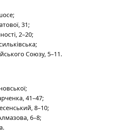
шосе;
тової, 31;
ості, 2–20;
сильківська;
йського Союзу, 5–11.
новської;
рченка, 41–47;
сенський, 8–10;
лмазова, 6–8;
а.