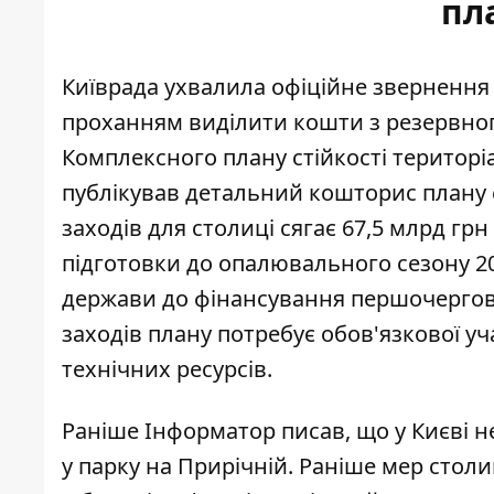
пл
Київрада ухвалила офіційне звернення д
проханням виділити кошти з резервног
Комплексного плану стійкості територі
публікував детальний
кошторис плану с
заходів для столиці сягає 67,5 млрд гр
підготовки до опалювального сезону 20
держави до фінансування першочергови
заходів плану потребує обов'язкової уч
технічних ресурсів.
Раніше Інформатор писав, що
у Києві 
у парку на Прирічній. Раніше мер столи