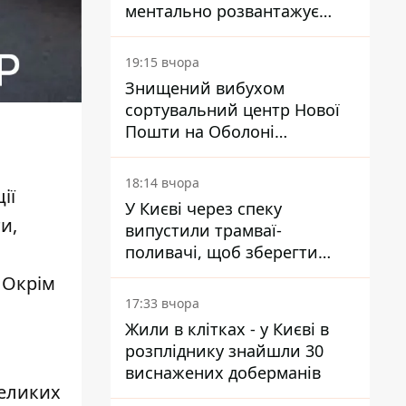
ментально розвантажує
акула
19:15 вчора
Знищений вибухом
сортувальний центр Нової
Пошти на Оболоні
запрацював - видають
посилки
18:14 вчора
ії
У Києві через спеку
и,
випустили трамваї-
поливачі, щоб зберегти
рейки від деформації
 Окрім
17:33 вчора
Жили в клітках - у Києві в
розпліднику знайшли 30
виснажених доберманів
великих