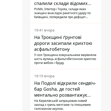
спалили склади відомих
брендів
PUMA, Intertop і Toyota, склади яких
знищені внаслідок ракетного удару по
Київщині, попередили про дефіцит
товарів
19:41 вчора
На Троєщині ґрунтові
дороги засипали крихтою
асфальтобетону
У селі Троєщина комунальники вирівняли
шість вулиць асфальтобетонною крихтою
проти вибоїн і бруду
19:19 вчора
На Подолі відкрили сендвіч-
бар Gosha, де гостей
ментально розвантажує
акула
На Кирилівській запрацював новий
заклад з гриль-мелтами та плюшевим
талісманом-акулою.