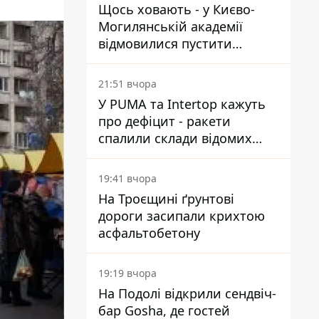
Щось ховають - у Києво-
Могилянській академії
відмовилися пустити
комісію з охорони пам'яток
на територію
21:51 вчора
У PUMA та Intertop кажуть
про дефіцит - ракети
спалили склади відомих
брендів
19:41 вчора
На Троєщині ґрунтові
дороги засипали крихтою
асфальтобетону
19:19 вчора
На Подолі відкрили сендвіч-
бар Gosha, де гостей