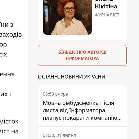
Нікітіна
ЖУРНАЛІСТ
їни з
заходів
тор
БІЛЬШЕ ПРО АВТОРІВ
сіх
ІНФОРМАТОРА
чення
ОСТАННІ НОВИНИ УКРАЇНИ
их і
08:53 вчора
Мовна омбудсменка після
листа від Інформатора
планує покарати компанію-
місток
підрядника ПриватБанку
іст на
07:33, 31 липня