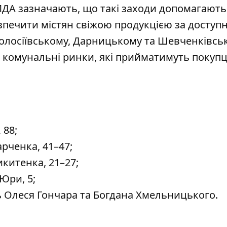
КМДА зазначають, що такі заходи допомагають
езпечити містян свіжою продукцією за досту
Голосіївському, Дарницькому та Шевченківсь
комунальні ринки, які прийматимуть покупц
 88;
рченка, 41–47;
китенка, 21–27;
Юри, 5;
 Олеся Гончара та Богдана Хмельницького.