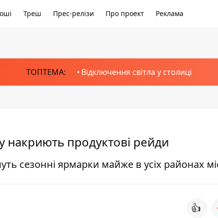
оші
Треш
Прес-релізи
Про проект
Реклама
ТОПТЕМА:
Відключення світла у столиці
ву накриють продуктові рейди
муть сезонні ярмарки майже в усіх районах мі
👍