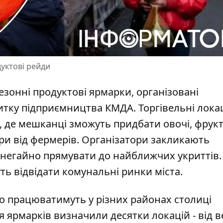
уктові рейди
сезонні продуктові ярмарки, організовані
итку підприємництва КМДА. Торгівельні
локац
, де мешканці зможуть придбати овочі, фрукт
ари від фермерів. Організатори закликають
ги негайно прямувати до найближчих укриттів.
ь відвідати комунальні ринки міста.
о працюватимуть у різних районах столиці
 ярмарків визначили десятки локацій
- від 