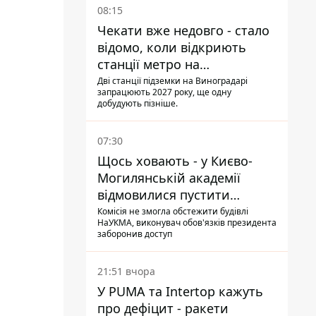
08:15
Чекати вже недовго - стало
відомо, коли відкриють
станції метро на
Виноградарі
Дві станції підземки на Виноградарі
запрацюють 2027 року, ще одну
добудують пізніше.
07:30
Щось ховають - у Києво-
Могилянській академії
відмовилися пустити
комісію з охорони пам'яток
Комісія не змогла обстежити будівлі
НаУКМА, виконувач обов'язків президента
на територію
заборонив доступ
21:51 вчора
У PUMA та Intertop кажуть
про дефіцит - ракети