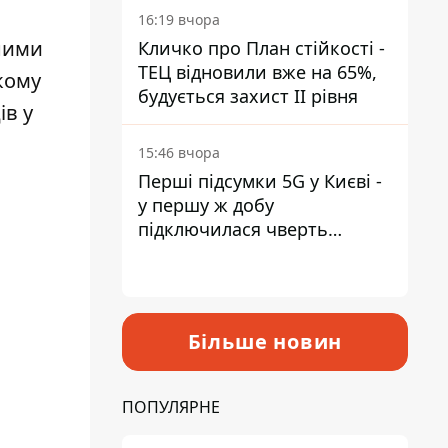
16:19 вчора
пними
Кличко про План стійкості -
ТЕЦ відновили вже на 65%,
кому
будується захист ІІ рівня
ів у
15:46 вчора
Перші підсумки 5G у Києві -
у першу ж добу
підключилася чверть
мільйона абонентів
Більше новин
ПОПУЛЯРНЕ