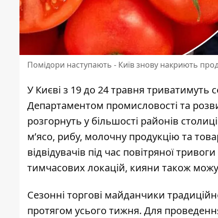
Помідори наступають - Київ знову накриють прод
У Києві з 19 до 24 травня триватимуть 
Департаментом промисловості та розв
розгорнуть у більшості районів столиці
м’ясо, рибу, молочну продукцію та тов
відвідувачів під час повітряної триво
тимчасових локацій, кияни також можут
Сезонні торгові майданчики традиційн
протягом усього тижня. Для
проведення