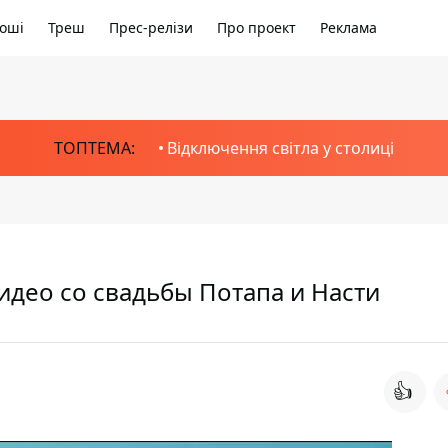
оші
Треш
Прес-релізи
Про проект
Реклама
ТОПТЕМА:
Відключення світла у столиці
идео со свадьбы Потапа и Насти
👍