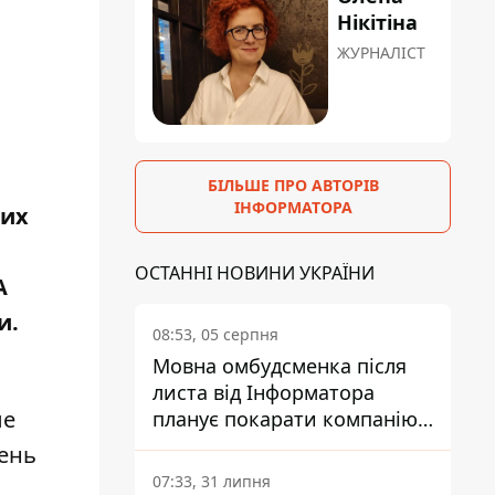
Нікітіна
ЖУРНАЛІСТ
БІЛЬШЕ ПРО АВТОРІВ
ІНФОРМАТОРА
оих
ОСТАННІ НОВИНИ УКРАЇНИ
А
и.
08:53, 05 серпня
Мовна омбудсменка після
листа від Інформатора
ые
планує покарати компанію-
підрядника ПриватБанку
день
07:33, 31 липня