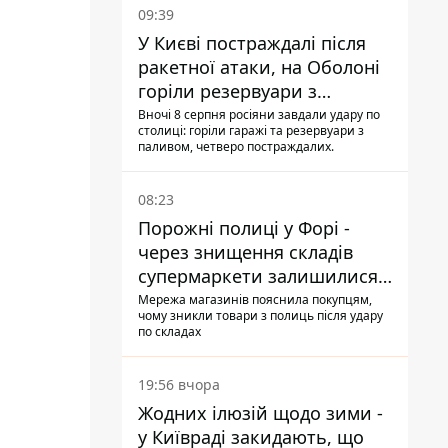
09:39
У Києві постраждалі після
ракетної атаки, на Оболоні
горіли резервуари з
паливом
Вночі 8 серпня росіяни завдали удару по
столиці: горіли гаражі та резервуари з
паливом, четверо постраждалих.
08:23
Порожні полиці у Форі -
через знищення складів
супермаркети залишилися
без асортименту
Мережа магазинів пояснила покупцям,
чому зникли товари з полиць після удару
по складах
19:56 вчора
Жодних ілюзій щодо зими -
у Київраді закидають, що