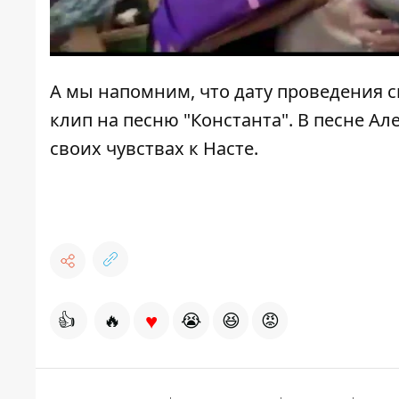
А мы напомним, что дату проведения 
клип на песню "Константа"
. В песне А
своих чувствах к Насте.
♥
👍
🔥
😭
😆
😡