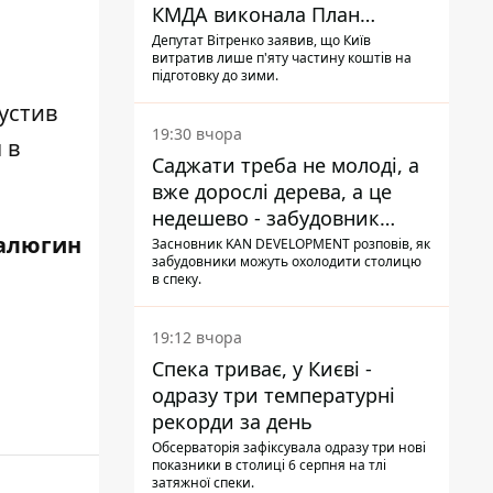
КМДА виконала План
стійкості на 20%
Депутат Вітренко заявив, що Київ
витратив лише п'яту частину коштів на
підготовку до зими.
устив
19:30 вчора
 в
Саджати треба не молоді, а
вже дорослі дерева, а це
недешево - забудовник
алюгин
Ніконов
Засновник KAN DEVELOPMENT розповів, як
забудовники можуть охолодити столицю
в спеку.
19:12 вчора
Спека триває, у Києві -
одразу три температурні
рекорди за день
Обсерваторія зафіксувала одразу три нові
показники в столиці 6 серпня на тлі
затяжної спеки.