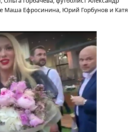
 Ольга Горбачева, футболист Александр
е Маша Ефросинина, Юрий Горбунов и Катя
y