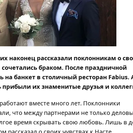
ких наконец рассказали поклонникам о св
ы сочетались браком. После праздничной
на банкет в столичный ресторан Fabius. 
ь прибыли их знаменитые друзья и коллег
 работают вместе много лет. Поклонники
ли, что между партнерами не только делов
олгое время скрывать свою любовь. Лишь
в 
ром рассказал о своих чувствах к Насте.