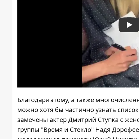
Pla
Благодаря этому, а также многочисле
можно хотя бы частично узнать список 
замечены актер Дмитрий Ступка с жен
группы "Время и Стекло" Надя Дорофее