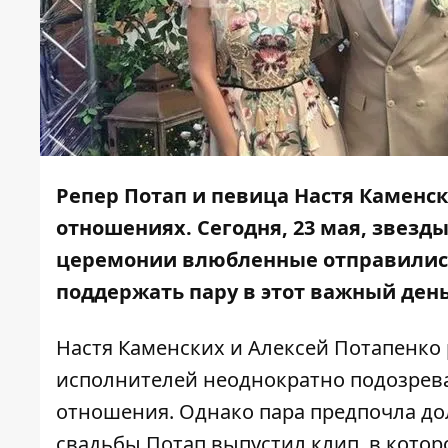
Репер Потап и певица Настя Каменс
отношениях. Сегодня, 23 мая, звезд
церемонии влюбленные отправились 
поддержать пару в этот важный ден
Настя Каменских и Алексей Потапенко
исполнителей неоднократно подозрева
отношения. Однако пара предпочла д
свадьбы Потап выпустил клип
, в кото