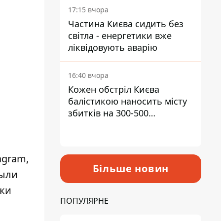
17:15 вчора
Частина Києва сидить без
світла - енергетики вже
ліквідовують аварію
16:40 вчора
Кожен обстріл Києва
балістикою наносить місту
збитків на 300-500
мільйонів - Петро
Пантелеєв
agram
,
Більше новин
были
ики
ПОПУЛЯРНЕ