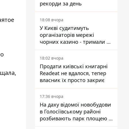
рекорди за день
нятое
18:08 вчора
У Києві судитимуть
організаторів мережі
чорних казино - тримали 39
закладів
го
18:02 вчора
Продати київські книгарні
ещала,
Readeat не вдалося, тепер
власник їх просто закриє
17:36 вчора
На даху відомої новобудови
в Голосіївському районі
розбивають парк площею в
гектар