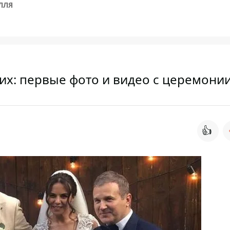
ЛЛЯ
их: первые фото и видео с церемони
👍