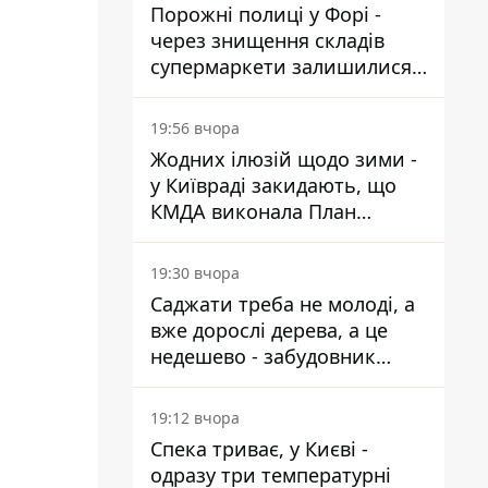
Порожні полиці у Форі -
через знищення складів
супермаркети залишилися
без асортименту
19:56 вчора
Жодних ілюзій щодо зими -
у Київраді закидають, що
КМДА виконала План
стійкості на 20%
19:30 вчора
Саджати треба не молоді, а
вже дорослі дерева, а це
недешево - забудовник
Ніконов
19:12 вчора
Спека триває, у Києві -
одразу три температурні