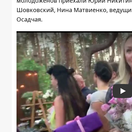
молодоженов приехали Юрий Никитин,
Шовковский, Нина Матвиенко, ведущи
Осадчая.
Pla