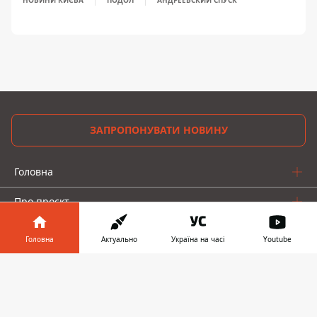
ЗАПРОПОНУВАТИ НОВИНУ
Головна
Про проєкт
Реклама
Головна
Актуально
Україна на часі
Youtube
Про нас
Інформатор у
Завантажити
телефоні
👉