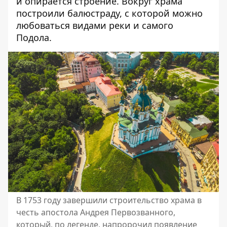
и опирается строение. Вокруг храма
построили балюстраду, с которой можно
любоваться видами реки и самого
Подола.
В 1753 году завершили строительство храма в
честь апостола Андрея Первозванного,
который, по легенде, напророчил появление