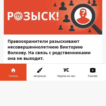
Правоохранители разыскивают
несовершеннолетнюю Викторию
Волкову. На связь с родственниками
она не выходит.
Девушка 2004 года рождения вышла из
дома 14 января и до сих пор не вернулась.
Головна
Актуально
Україна на часі
Youtube
Об этом
Информатор
узнал из сообщения
правоохранителей.
Інформатор у
Завантажити
телефоні
👉
Приметы девочки:
рост 150 сантиметров,
полного телосложения, волосы темные и
длинные.