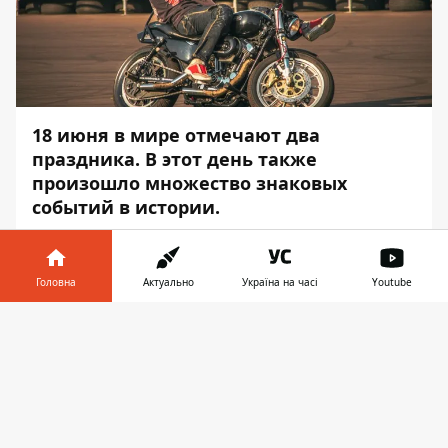
18 июня в мире отмечают два
праздника. В этот день также
произошло множество знаковых
событий в истории.
Информатор
расскажет о самых
интересных фактах этого дня.
Головна
Актуально
Україна на часі
Youtube
В МИРЕ В ЭТОТ ДЕНЬ
Інформатор у
Завантажити
ПРАЗДНУЮТ
телефоні
👉
Всемирный день мотоциклиста
все
байкеры ежегодно отмечают в третий
понедельник июня. Традиция появилась в