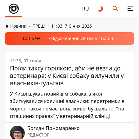
RU
Новини
ТРЕШ
11:33, 7 Січня 2026
Відключення світла у столиці
ТОПТЕМА:
11:33, 07 січня
Поїли таксу горілкою, аби не везти до
ветеринара: у Києві собаку вилучили у
власників-гультяїв
У Києві шукає новий дім собака, з якої
збиткувалися колишні власники: перетримки в
чорної такси немає, вона живе, буквально, "на
пташиних правах" у ветеринарній клініці
Богдан Пономаренко
РЕДАКТОР