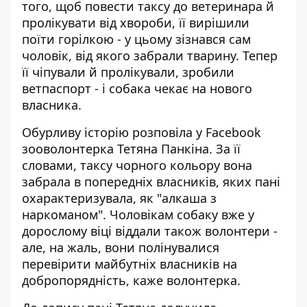
того, щоб
повести таксу до ветеринара
й
пролікувати від хвороби, її вирішили
поїти горілкою - у цьому зізнався сам
чоловік, від якого забрали тварину. Тепер
її чіпували й пролікували, зробили
ветпаспорт - і собака чекає на нового
власника.
Обурливу історію
розповіла у Facebook
зооволонтерка Тетяна Панкіна. За її
словами, таксу чорного кольору вона
забрала в попередніх власників, яких пані
охарактеризувала, як "алкаша з
наркоманом". Чоловікам собаку вже у
дорослому віці віддали також волонтери -
але, на жаль, вони полінувалися
перевірити майбутніх власників на
добропорядність, каже волонтерка.