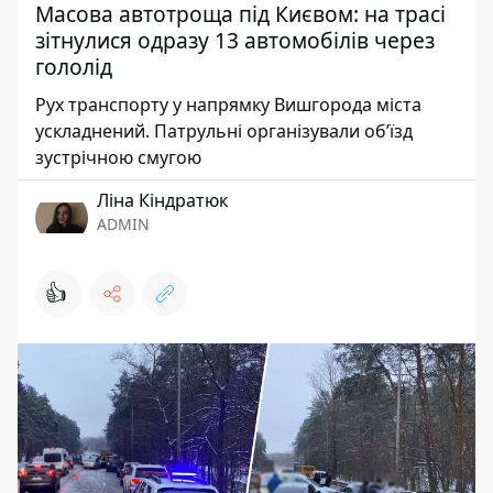
Масова автотроща під Києвом: на трасі
зітнулися одразу 13 автомобілів через
гололід
Рух транспорту у напрямку Вишгорода міста
ускладнений. Патрульні організували об’їзд
зустрічною смугою
Ліна Кіндратюк
ADMIN
👍