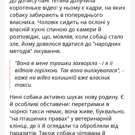
До допису пані Тетяна долучила
коротеньке відео: у ньому є кадри, на яких
собаку забирають в попереднього
власника. Чоловік сидить на ослоні у
власній кухні спиною до камери й
розповідає, що, мовляв, коли собаці стало
зле, йому довелося вдатися до "народних
методів" лікування.
"Вона в мене трошки захворіла - і я її
відпоїв горілкою. Так вона вилікувалася", -
каже на відео колишній вже власник
такси.
Нині собака активно шукає нову родину. Є
й особливі обставини: перетримки в
чорної такси немає, вона живе, буквально,
"на пташиних правах" у ветеринарній
клініці, де її й оглядали та обробляли від
паразитів. Також собака чіпована й