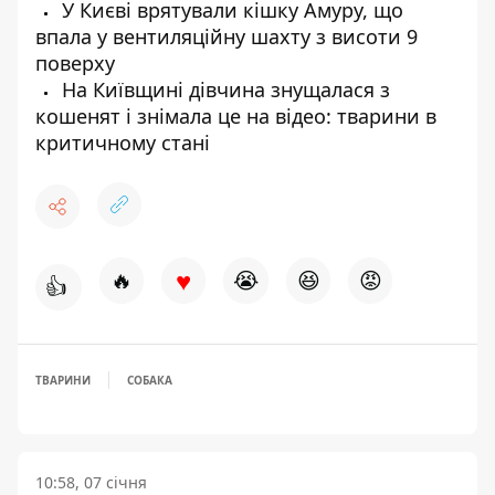
У Києві врятували кішку Амуру, що
впала у вентиляційну шахту з висоти 9
поверху
На Київщині дівчина знущалася з
кошенят і знімала це на відео: тварини в
критичному стані
♥
🔥
😭
😆
😡
👍
ТВАРИНИ
СОБАКА
10:58, 07 січня