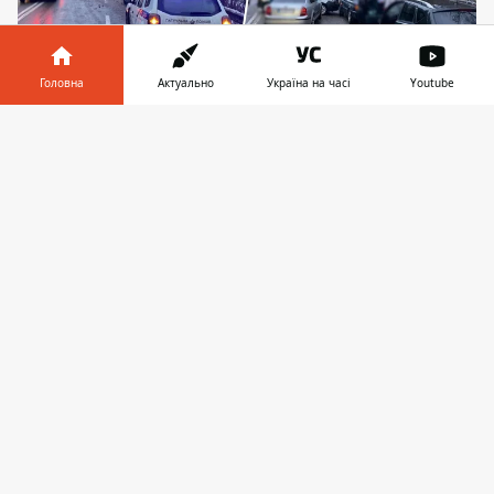
Головна
Актуально
Україна на часі
Youtube
Фото патрульної поліції з місця ДТП
Інформатор у
Завантажити
телефоні
👉
Під Києвом на в'їзді до Вишгорода 7 січня
сталася масова ДТП
. Зіткнулися 13 автівок.
Причиною стала ожеледиця на дорозі.
Про це повідомила патрульна поліція
Києва. Аварія сталася
на вулиці
Дніпроводській
, це де-факто в'їзд до
Вишгорода. Рух транспорту у напрямку
цього міста ускладнений.
Про потерплих наразі нічого не
повідомляється.
На місці події патрульні
організували об’їзд зустрічною смугою.