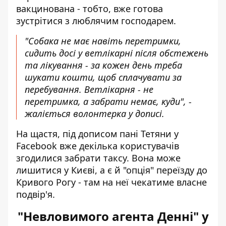
вакцинована - тобто, вже готова
зустрітися з люблячим господарем.
"Собака не має навіть перетримки,
сидить досі у ветлікарні після обстежень
та лікування - за кожен день треба
шукати кошти, щоб сплачувати за
перебування. Ветлікарня - не
перетримка, а забрати немає, куди", -
жаліється волонтерка у дописі.
На щастя, під дописом пані Тетяни у
Facebook вже декілька користувачів
згодилися забрати таксу. Вона може
лишитися у Києві, а є й "опція" переїзду до
Кривого Рогу - там на неї чекатиме власне
подвір'я.
"Невловимого агента Денні" у