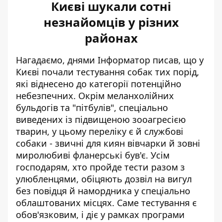
Києві шукали сотні
незнайомців у різних
районах
Нагадаємо, днями Інформатор писав, що у
Києві почали тестування собак тих порід,
які
віднесено до категорії потенційно
небезпечних
. Окрім меланхолійних
бульдогів та "пітбулів", спеціально
виведених із підвищеною зооагресією
тварин, у цьому переліку є й службові
собаки - звичні для киян вівчарки й зовні
миролюбиві фланерські був'є. Усім
господарям, хто пройде тести разом з
улюбленцями, обіцяють дозвіл на вигул
без повідця й намордника у спеціально
облаштованих місцях. Саме тестування є
обов'язковим, і діє у рамках програми