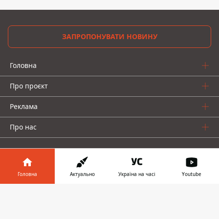
ЗАПРОПОНУВАТИ НОВИНУ
Головна
Про проєкт
Реклама
Про нас
Головна
Актуально
Україна на часі
Youtube
Інформатор у
Інформатор проекти
Завантажити
телефоні
👉
Інформатор-Україна
Geek
Гроші
Авто