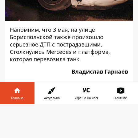
Напомним, что 3 мая, на улице
Бориспольской также произошло
серьезное ДТП с пострадавшими
.
Столкнулись Mercedes и платформа,
которая перевозила танк.
Владислав Гарнаев
Фото: Максим Торпан
Головна
Актуально
Україна на часі
Youtube
Інформатор у
Завантажити
телефоні
👉
♥
🔥
😭
😆
😡
👍