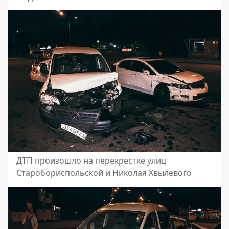
ДТП произошло на перекрестке улиц
Старобориспольской и Николая Хвылевого