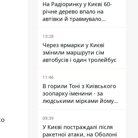
На Радіоринку у Києві 60-
річне дерево впало на
автівки й травмувало
людину - подробиці
13:28
Через ярмарки у Києві
змінили маршрути сім
автобусів і один тролейбус
11:46
В горили Тоні з Київського
зоопарку іменини - за
людськими мірками йому
вже понад 90 років
09:39
со
У Києві постраждалі після
ракетної атаки, на Оболоні