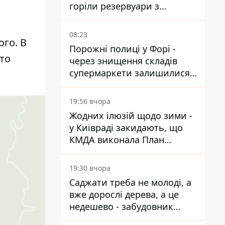
горіли резервуари з
паливом
08:23
го. В
Порожні полиці у Форі -
то
через знищення складів
супермаркети залишилися
без асортименту
19:56 вчора
Жодних ілюзій щодо зими -
у Київраді закидають, що
КМДА виконала План
стійкості на 20%
19:30 вчора
Саджати треба не молоді, а
вже дорослі дерева, а це
недешево - забудовник
Ніконов