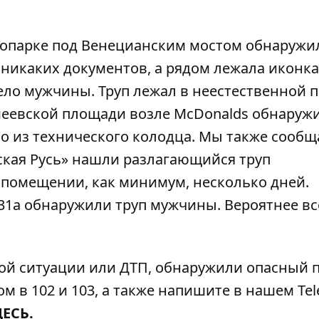
ропарке под Венецианским мостом обнаружи
ь никаких документов, а рядом лежала иконка
тело мужчины
. Труп лежал в неестественной п
меевской площади возле McDonalds обнаруж
ло из технического колодца. Мы также сообщ
ская Русь» нашли разлагающийся труп
 помещении, как минимум, несколько дней.
 31а обнаружили труп мужчины
. Вероятнее вс
ой ситуации или ДТП, обнаружили опасный 
м в 102 и 103, а также напишите в нашем Tel
ДЕСЬ
.