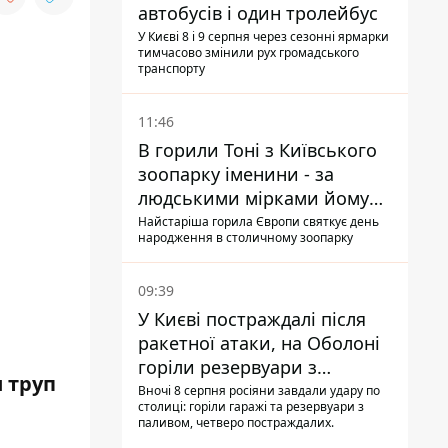
автобусів і один тролейбус
У Києві 8 і 9 серпня через сезонні ярмарки
тимчасово змінили рух громадського
транспорту
11:46
В горили Тоні з Київського
зоопарку іменини - за
людськими мірками йому
вже понад 90 років
Найстаріша горила Європи святкує день
народження в столичному зоопарку
09:39
У Києві постраждалі після
ракетної атаки, на Оболоні
горіли резервуари з
 труп
паливом
Вночі 8 серпня росіяни завдали удару по
столиці: горіли гаражі та резервуари з
паливом, четверо постраждалих.