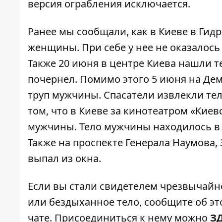
версия ограбления исключается.
Ранее мы сообщали, как
в Киеве в Гид
женщины
. При себе у нее не оказалос
Также
20 июня в центре Киева нашли 
почернел. Помимо этого
5 июня на Де
труп мужчины
. Спасатели извлекли те
том, что
в Киеве за кинотеатром «Киев
мужчины
. Тело мужчины находилось в
Также
на проспекте Генерала Наумова,
выпал из окна.
Если вы стали свидетелем чрезвычайн
или бездыханное тело, сообщите об это
чате. Присоединиться к нему можно
З