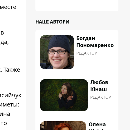
 месте
НАШІ АВТОРИ
ов
Богдан
да,
Пономаренко
РЕДАКТОР
. Также
Любов
Кінаш
асийчук
РЕДАКТОР
иметы:
чина
что
Олена