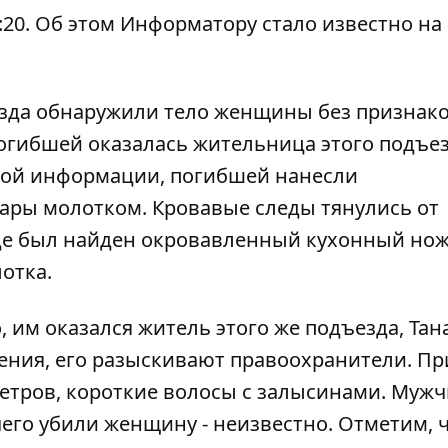
:20. Об этом
Информатору
стало известно на
езда обнаружили тело женщины без признак
огибшей оказалась жительница этого подъез
ной информации, погибшей нанесли
ары молотком. Кровавые следы тянулись от
оде был найден окровавленный кухонный нож
отка.
 им оказался житель этого же подъезда, Тан
ения, его разыскивают правоохранители. Пр
иметров, короткие волосы с залысинами. Муж
чего убили женщину - неизвестно. Отметим, 