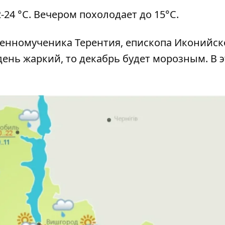
-24 °C. Вечером похолодает до 15°C.
щенномученика Терентия, епископа Иконийско
день жаркий, то декабрь будет морозным. В э