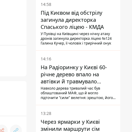
14:58
Під Києвом від обстрілу
загинула директорка
Спаського ліцею - КМДА
У Пухівці на Київщині через нічну атаку
дронів загинула директорка ліцею №124
Галина Кучер, її чоловік і трирічний онук
14:16
На Радіоринку у Києві 60-
річне дерево впало на
автівки й травмувало
людину - подробиці
Навколо дерева тривалий час був
облаштований МАФ, що й могло
підточити "сили" велетня: зрештою, його
коренева система не витримала, і стовбур
перекрив проїжджу частину вулиці
13:28
Через ярмарки у Києві
змінили маршрути сім