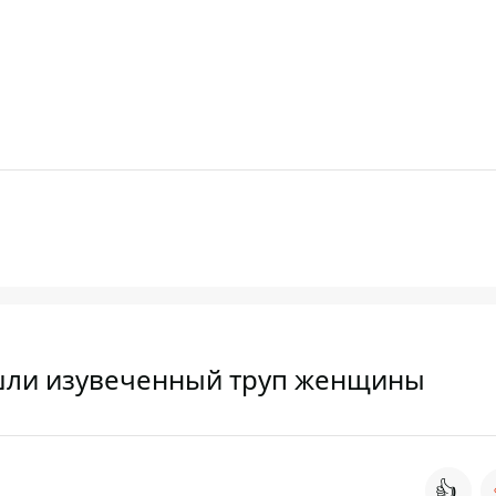
ашли изувеченный труп женщины
👍