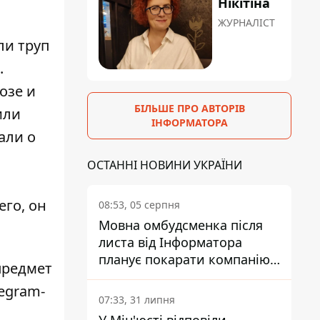
Нікітіна
ЖУРНАЛІСТ
ли труп
.
озе и
БІЛЬШЕ ПРО АВТОРІВ
или
ІНФОРМАТОРА
али о
ОСТАННІ НОВИНИ УКРАЇНИ
его, он
08:53, 05 серпня
Мовна омбудсменка після
листа від Інформатора
планує покарати компанію-
предмет
підрядника ПриватБанку
egram-
07:33, 31 липня