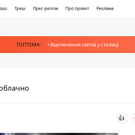
оші
Треш
Прес-релізи
Про проект
Реклама
ТОПТЕМА:
Відключення світла у столиці
 облачно
👍