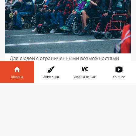
Для людей с ограниченными возможностями
было выделено отдельное место для более
комфортного просмотра
Головна
Актуально
Україна на часі
Youtube
Інформатор у
Завантажити
телефоні
👉