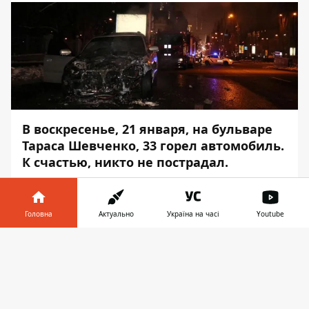
В воскресенье, 21 января, на бульваре
Тараса Шевченко, 33 горел автомобиль.
К счастью, никто не пострадал.
Сообщение о пожаре поступило в службу
спасения примерно в 20:15. Subaru
Головна
Актуально
Україна на часі
Youtube
Outback
загорелся на ходу. Об этом
Информатор
сообщает с места события.
Інформатор у
Завантажити
телефоні
👉
По словам сотрудников ГСЧС, когда они
прибыли на место событий, машина
буквально пылала. С огнем им удалось