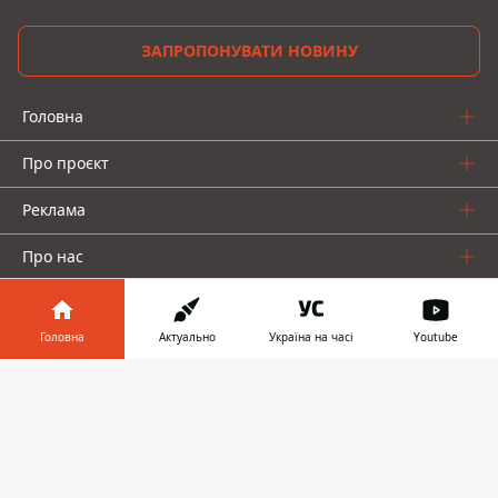
ЗАПРОПОНУВАТИ НОВИНУ
Головна
Про проєкт
Реклама
Про нас
Головна
Актуально
Україна на часі
Youtube
Інформатор у
Завантажити
телефоні
👉
Інформатор проекти
Інформатор-Україна
Geek
Гроші
Авто