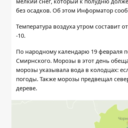
мелкий снег, который к полудню долже
без осадков. Об этом
Информатор
сооб
Температура воздуха утром составит от
-10.
По народному календарю 19 февраля п
Смирнского. Морозы в этот день обеща
морозы указывала вода в колодцах: ес
погоды. Также морозы предвещал север
дереве.