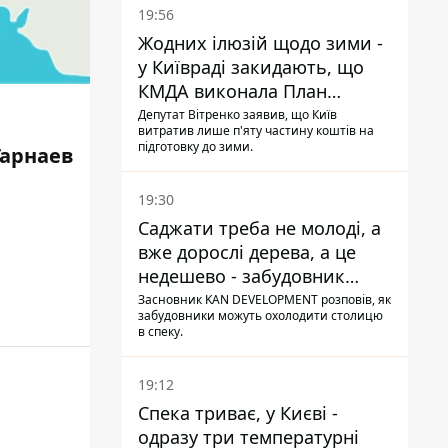
19:56
Жодних ілюзій щодо зими -
у Київраді закидають, що
КМДА виконала План
стійкості на 20%
Депутат Вітренко заявив, що Київ
витратив лише п'яту частину коштів на
підготовку до зими.
Гарнаев
19:30
Саджати треба не молоді, а
вже дорослі дерева, а це
недешево - забудовник
Ніконов
Засновник KAN DEVELOPMENT розповів, як
забудовники можуть охолодити столицю
в спеку.
19:12
Спека триває, у Києві -
одразу три температурні