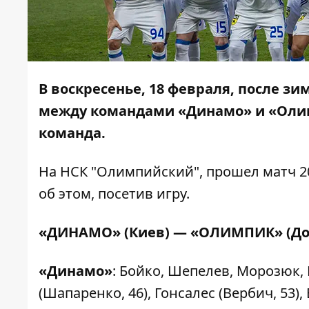
В воскресенье, 18 февраля, после з
между командами «Динамо» и «Олим
команда.
На НСК "Олимпийский", прошел матч 2
об этом, посетив игру.
«ДИНАМО» (Киев) — «ОЛИМПИК» (Дон
«Динамо»
: Бойко, Шепелев, Морозюк, 
(Шапаренко, 46), Гонсалес (Вербич, 53),