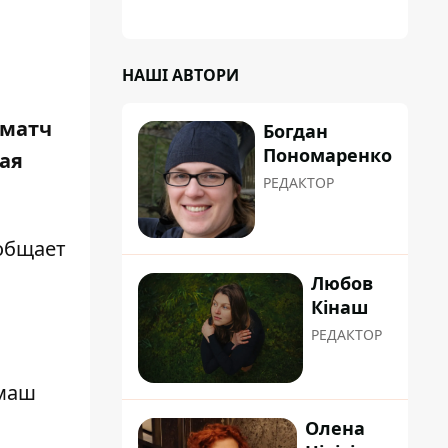
НАШІ АВТОРИ
 матч
Богдан
Пономаренко
ая
РЕДАКТОР
общает
Любов
Кінаш
РЕДАКТОР
рмаш
Олена