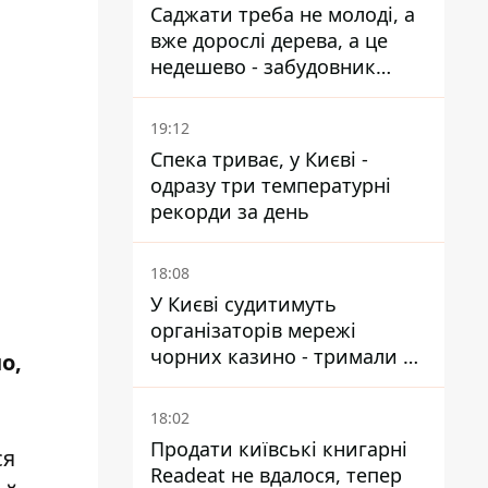
Саджати треба не молоді, а
вже дорослі дерева, а це
недешево - забудовник
Ніконов
19:12
Спека триває, у Києві -
одразу три температурні
рекорди за день
18:08
У Києві судитимуть
організаторів мережі
чорних казино - тримали 39
о,
закладів
18:02
Продати київські книгарні
ся
Readeat не вдалося, тепер