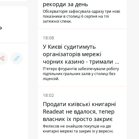
рекорди за день
Обсерваторія зафіксувала одразу три нові
показники в столиці 6 серпня на тлі
затяжної спеки.
»
18:08
У Києві судитимуть
організаторів мережі
чорних казино - тримали 39
закладів
П'ятеро фігурантів забезпечували роботу
підпільних гральних залів у столиці без
ліцензій.
18:02
Продати київські книгарні
Readeat не вдалося, тепер
власник їх просто закриє
Феліксов не знайшов покупців на дві
книгарні мережі та закриє їх у вересні.