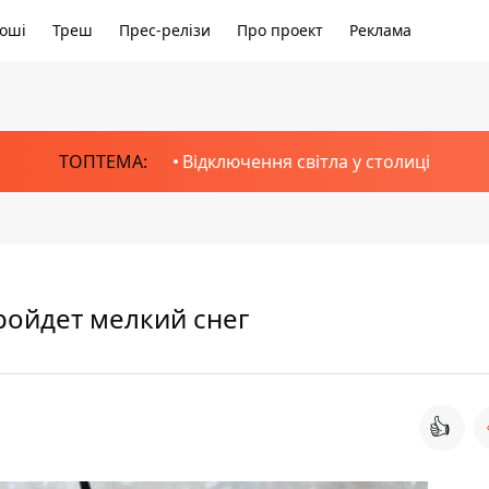
оші
Треш
Прес-релізи
Про проект
Реклама
ТОПТЕМА:
Відключення світла у столиці
пройдет мелкий снег
👍