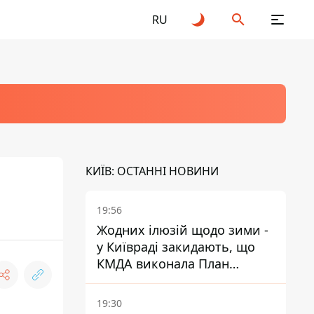
RU
КИЇВ: ОСТАННІ НОВИНИ
19:56
Жодних ілюзій щодо зими -
у Київраді закидають, що
КМДА виконала План
стійкості на 20%
19:30