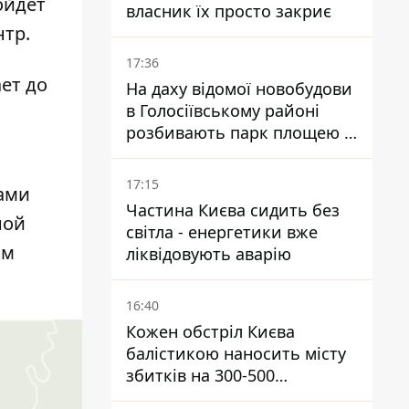
ойдет
власник їх просто закриє
тр.
17:36
ает до
На даху відомої новобудови
в Голосіївському районі
розбивають парк площею в
гектар
17:15
сами
Частина Києва сидить без
ной
світла - енергетики вже
ом
ліквідовують аварію
16:40
Кожен обстріл Києва
балістикою наносить місту
збитків на 300-500
мільйонів - Петро