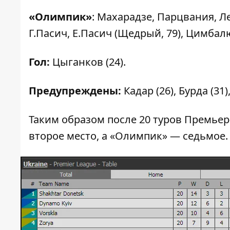
«Олимпик»
: Махарадзе, Парцвания, Л
Г.Пасич, Е.Пасич (Щедрый, 79), Цимбалю
Гол:
Цыганков (24).
Предупреждены:
Кадар (26), Бурда (31
Таким образом после 20 туров Премье
второе место, а «Олимпик» — седьмое.