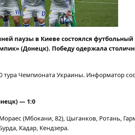
имней паузы в Киеве состоялся футбольный
пик» (Донецк). Победу одержала столичн
0 тура Чемпионата Украины.
Информатор
со
ецк) — 1:0
Мораес (Мбокани, 82), Цыганков, Ротань, Га
 Бурда, Кадар, Кендзера.