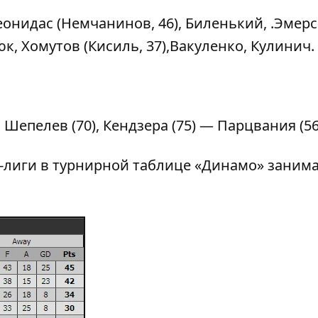
еонидас (Немчанинов, 46), Биленький, .Эмерс
к, Хомутов (Кисиль, 37),Вакуленко, Кулинич.
), Шепелев (70), Кендзера (75) — Парцвания (56
р-лиги в турнирной таблице «Динамо» заним