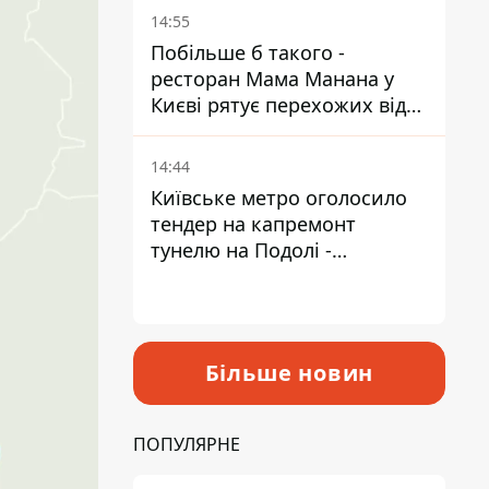
Пантелеєв
14:55
Побільше б такого -
ресторан Мама Манана у
Києві рятує перехожих від
спеки
14:44
Київське метро оголосило
тендер на капремонт
тунелю на Подолі -
триватиме майже два роки
Більше новин
ПОПУЛЯРНЕ