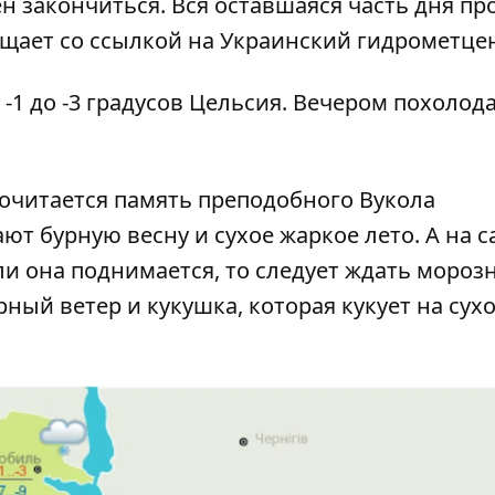
н закончиться. Вся оставшаяся часть дня пр
щает со ссылкой на Украинский гидрометцен
 -1 до -3 градусов Цельсия. Вечером похолод
очитается память преподобного Вукола
ют бурную весну и сухое жаркое лето. А на 
ли она поднимается, то следует ждать мороз
ный ветер и кукушка, которая кукует на сух