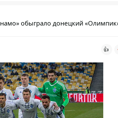
инамо» обыграло донецкий «Олимпик
👍