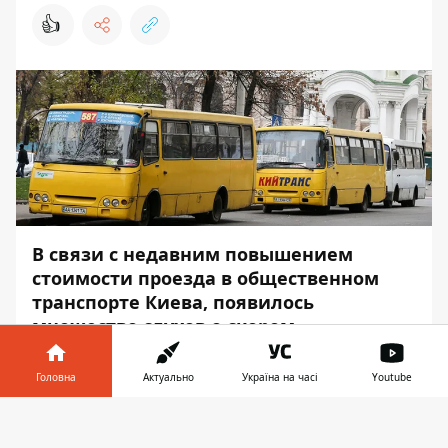
👍
В связи с недавним повышением
стоимости проезда в общественном
транспорте Киева, появилось
множество слухов о скором
подорожании проезда и в столичных
маршрутках. Называются разные даты
Головна
Актуально
Україна на часі
Youtube
и суммы.
Інформатор у
Завантажити
Информатор
решил проверить имеют ли
телефоні
👉