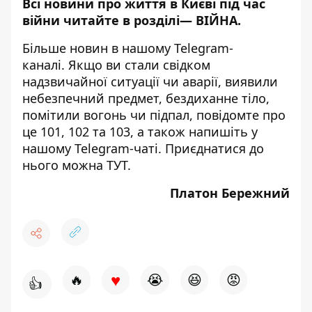
Всі новини про життя в Києві під час
війни читайте в розділі—
ВІЙНА
.
Більше новин в нашому
Telegram-
каналі
. Якщо ви стали свідком
надзвичайної ситуації чи аварії, виявили
небезпечний предмет, бездиханне тіло,
помітили вогонь чи підпал, повідомте про
це 101, 102 та 103, а також напишіть у
нашому Telegram-чаті. Приєднатися до
нього можна
ТУТ
.
Платон Бережний
♥
🔥
😭
😆
😡
👍