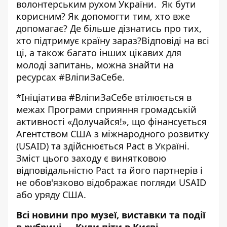
волонтерським рухом України. Як бути
корисним? Як допомогти тим, хто вже
допомагає? Де більше дізнатись про тих,
хто підтримує країну зараз?Відповіді на всі
ці, а також багато інших цікавих для
молоді запитань, можна знайти на
ресурсах #ВліпиЗаСебе.
*Ініціатива #ВліпиЗаСебе втілюється в
межах Програми сприяння громадській
активності «Долучайся!», що фінансується
Агентством США з міжнародного розвитку
(USAID) та здійснюється Pact в Україні.
Зміст цього заходу є винятковою
відповідальністю Pact та його партнерів i
не обов'язково відображає погляди USAID
або уряду США.
Всі новини про музеї, виставки та події
в рубриці —
Куди піти в Києві
.