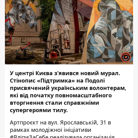
У центрі Києва з’явився новий мурал.
Стінопис «Підтримка» на Подолі
присвячений українським волонтерам,
які від початку повномасштабного
вторгнення стали справжніми
супергероями тилу.
Артпроєкт на вул. Ярославській, 31 в
рамках молодіжної ініціативи
#ВліпиЗаСебе реалізувала організація