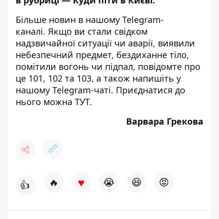
Більше новин в нашому
Telegram-
каналі
. Якщо ви стали свідком
надзвичайної ситуації чи аварії, виявили
небезпечний предмет, бездиханне тіло,
помітили вогонь чи підпал, повідомте про
це 101, 102 та 103, а також напишіть у
нашому Telegram-чаті. Приєднатися до
нього можна
ТУТ
.
Варвара Грекова
♥
🔥
😭
😆
😡
👍