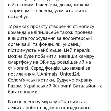
військовим, біженцям, дітям, жінкам і
тваринам — словом, усім, хто цього
потребує.
У рамках проєкту створення стінопису
команда #ВліпиЗаСебе також провела
відкрите голосування за волонтерські
організації та фонди, які українці
підтримують найбільше. Цей перелік
можна буде побачити, навівши камеру
смартфону на QR-код, розміщений на
стінописі. Серед фондів, що наявні за
посиланням, UAnimals, United24,
Солом`янські котики, Будуємо Україну
Разом, Український Жіночий Батальйон та
багато інших.
В основі ескізу муралу «Підтримка»
лежить робота відомого канадського