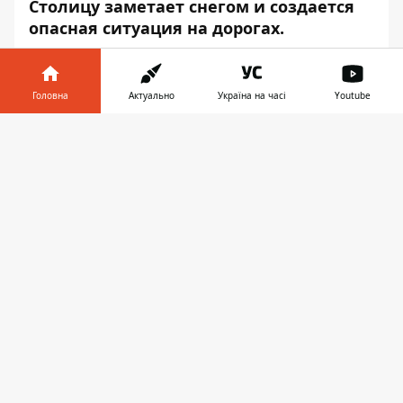
Столицу заметает снегом и создается
опасная ситуация на дорогах.
Столицу засыпало всю ночь и метель не
прекратится до обеда. Снежный покров
Головна
Актуально
Україна на часі
Youtube
вырастет на 10-17 сантиметров. Об этом
Информатор
сообщает со ссылкой на
Інформатор у
Завантажити
ГСЧС Киевской области.
телефоні
👉
В регионе и в столице в частности
объявлено штормовое предупреждение.
Порывы ветра достигнут 15-20 м/с. На
дорогах гололед. На некоторых участках
движение может ухудшиться. Спасатели
непогоду оценили во второй уровень
сложности - желтый.
Служба автомобильных дорог области
просит отказаться от поездок на
собственном транспорте на дальние