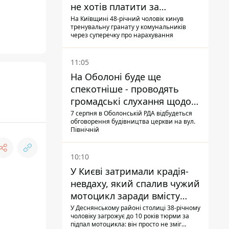
не хотів платити за
квитанціями
На Київщині 48-річний чоловік кинув
тренувальну гранату у комунальників
через суперечку про нарахування
11:05
На Оболоні буде ще
спекотніше - проводять
громадські слухання щодо
храму УГКЦ на Північній
7 серпня в Оболонській РДА відбудеться
обговорення будівництва церкви на вул.
Північній
10:10
У Києві затримали крадія-
невдаху, який спалив чужий
мотоцикл заради вмісту
багажника
У Деснянському районі столиці 38-річному
чоловіку загрожує до 10 років тюрми за
підпал мотоцикла: він просто не зміг