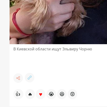
В Киевской области ищут Эльвиру Чорню
♥
👍
🔥
😭
😆
😡