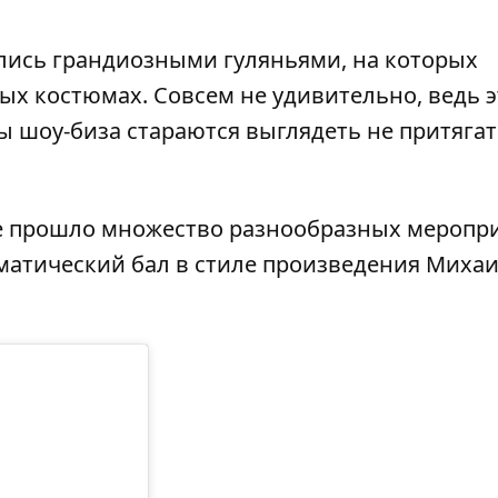
ись грандиозными гуляньями, на которых
ых костюмах. Совсем не удивительно, ведь э
ды шоу-биза стараются выглядеть не притяга
ве прошло множество разнообразных меропр
матический бал в стиле произведения Миха