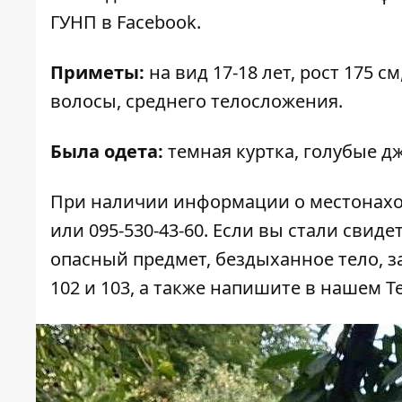
ГУНП в Facebook.
Приметы:
на вид 17-18 лет, рост 175 
волосы, среднего телосложения.
Была одета:
темная куртка, голубые д
При наличии информации о местонахо
или 095-530-43-60. Если вы стали сви
опасный предмет, бездыханное тело, з
102 и 103, а также напишите в нашем 