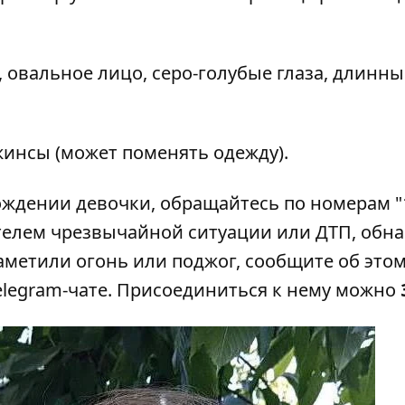
см, овальное лицо, серо-голубые глаза, длинн
жинсы (может поменять одежду).
ждении девочки, обращайтесь по номерам "
детелем чрезвычайной ситуации или ДТП, обн
аметили огонь или поджог, сообщите об этом 
Telegram-чате. Присоединиться к нему можно