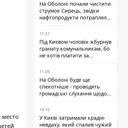
На Оболоні почали чистити
струмок Сирець, звідки
нафтопродукти потрапляли
до озер
11:21
Під Києвом чоловік жбурнув
гранату комунальникам, бо
не хотів платити за
квитанціями
11:05
На Оболоні буде ще
спекотніше - проводять
громадські слухання щодо
храму УГКЦ на Північній
10:10
е место
У Києві затримали крадія-
невдаху, який спалив чужий
детей