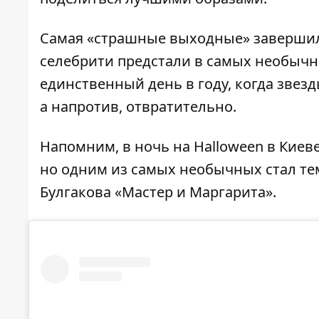
Самая «страшные выходные» завершил
селебрити предстали в самых необычн
единственный день в году, когда звез
а напротив, отвратительно.
Напомним, в ночь на Halloween в Кие
но одним из самых необычных стал
те
Булгакова «Мастер и Маргарита»
.