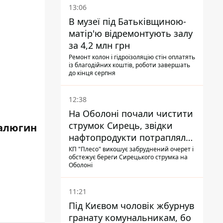
13:06
В музеї під Батьківщиною-
матір'ю відремонтують залу
за 4,2 млн грн
Ремонт колон і гідроізоляцію стін оплатять
із благодійних коштів, роботи завершать
до кінця серпня
12:38
На Оболоні почали чистити
струмок Сирець, звідки
алюгин
нафтопродукти потрапляли
до озер
КП "Плесо" викошує забруднений очерет і
обстежує береги Сирецького струмка на
Оболоні
11:21
Під Києвом чоловік жбурнув
гранату комунальникам, бо