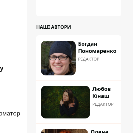
зламати замок, і підпалив транспорт зі
злості
НАШІ АВТОРИ
Богдан
Пономаренко
РЕДАКТОР
у
Любов
Кінаш
РЕДАКТОР
рматор
Олена