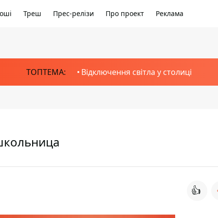
оші
Треш
Прес-релізи
Про проект
Реклама
ТОПТЕМА:
Відключення світла у столиці
 школьница
👍