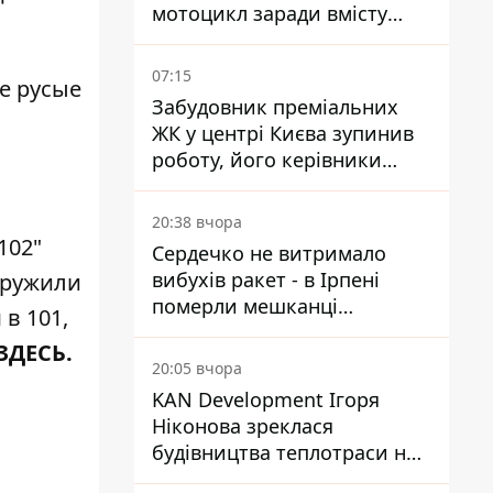
мотоцикл заради вмісту
багажника
07:15
ые русые
Забудовник преміальних
ЖК у центрі Києва зупинив
роботу, його керівники
втекли з України - Bihus.info
20:38 вчора
102"
Сердечко не витримало
вибухів ракет - в Ірпені
аружили
померли мешканці
в 101,
притулку для собак з
ЗДЕСЬ
.
інвалідністю
20:05 вчора
KAN Development Ігоря
Ніконова зреклася
будівництва теплотраси на
Теремках