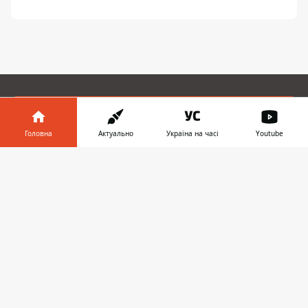
ЗАПРОПОНУВАТИ НОВИНУ
Головна
Актуально
Україна на часі
Youtube
Головна
Інформатор у
Завантажити
телефоні
👉
Про проєкт
Реклама
Про нас