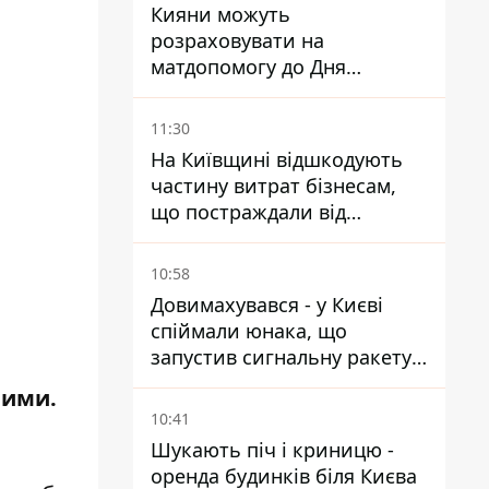
Кияни можуть
розраховувати на
матдопомогу до Дня
незалежності - кому її
дадуть
11:30
На Київщині відшкодують
частину витрат бізнесам,
що постраждали від
прильотів ракет
10:58
Довимахувався - у Києві
спіймали юнака, що
запустив сигнальну ракету,
аби потішити дівчат
шими.
10:41
Шукають піч і криницю -
оренда будинків біля Києва