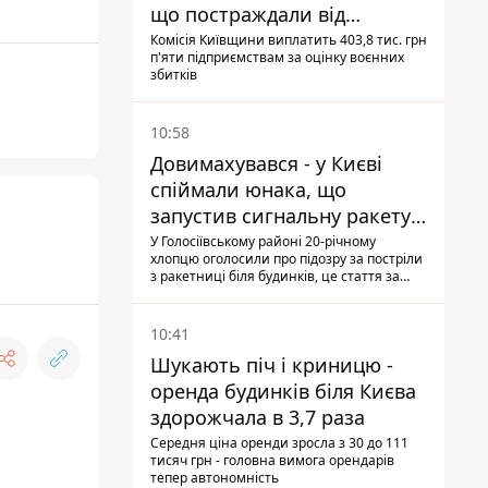
що постраждали від
прильотів ракет
Комісія Київщини виплатить 403,8 тис. грн
п'яти підприємствам за оцінку воєнних
збитків
10:58
Довимахувався - у Києві
спіймали юнака, що
запустив сигнальну ракету,
аби потішити дівчат
У Голосіївському районі 20-річному
хлопцю оголосили про підозру за постріли
з ракетниці біля будинків, це стаття за
"хуліганку"
10:41
Шукають піч і криницю -
оренда будинків біля Києва
здорожчала в 3,7 раза
Середня ціна оренди зросла з 30 до 111
тисяч грн - головна вимога орендарів
тепер автономність