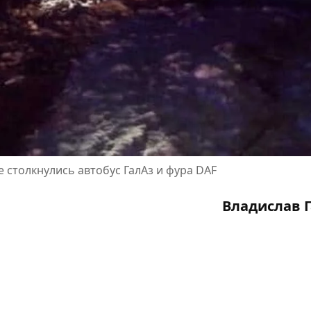
 столкнулись автобус ГалАз и фура DAF
Владислав 