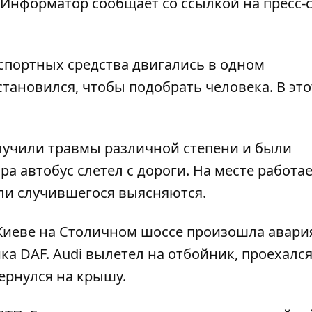
Информатор
сообщает со ссылкой на пресс-
спортных средства двигались в одном
тановился, чтобы подобрать человека. В это
олучили травмы различной степени и были
а автобус слетел с дороги. На месте работа
али случившегося выясняются.
 Киеве на Столичном шоссе произошла авари
ика DAF
. Audi вылетел на отбойник, проехался
ернулся на крышу.