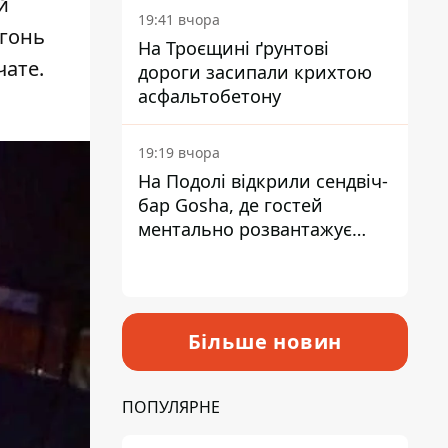
й
19:41 вчора
огонь
На Троєщині ґрунтові
чате.
дороги засипали крихтою
асфальтобетону
19:19 вчора
На Подолі відкрили сендвіч-
бар Gosha, де гостей
ментально розвантажує
акула
Більше новин
ПОПУЛЯРНЕ