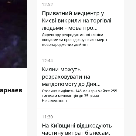
12:52
Приватний медцентр у
Києві викрили на торгівлі
людьми - мова про
сурогатне материнство
Директору репродуктивної клініки
повідомили про підозру після смерті
новонароджених двійнят
12:44
Кияни можуть
розраховувати на
матдопомогу до Дня
Гарнаев
незалежності - кому її
Столиця виділить 146 млн грн майже 255
тисячам мешканців до 35-річчя
дадуть
Незалежності
11:30
На Київщині відшкодують
частину витрат бізнесам,