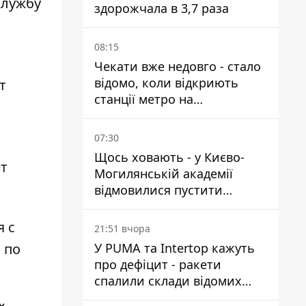
службу
здорожчала в 3,7 раза
08:15
Чекати вже недовго - стало
відомо, коли відкриють
т
станції метро на
Виноградарі
07:30
Щось ховають - у Києво-
ет
Могилянській академії
відмовилися пустити
комісію з охорони пам'яток
на територію
я с
21:51 вчора
 по
У PUMA та Intertop кажуть
про дефіцит - ракети
спалили склади відомих
брендів