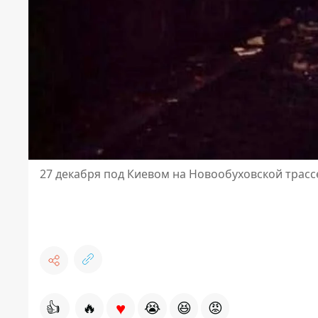
27 декабря под Киевом на Новообуховской трассе
♥
👍
🔥
😭
😆
😡