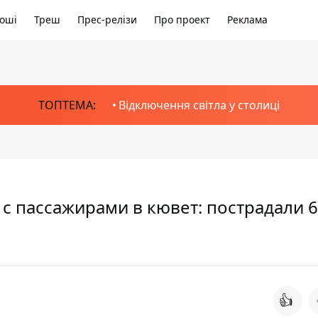
оші
Треш
Прес-релізи
Про проект
Реклама
ТОПТЕМА:
Відключення світла у столиці
 с пассажирами в кювет: пострадали 6
👍