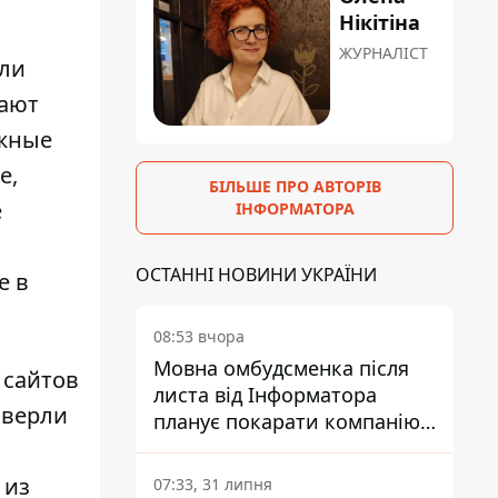
Нікітіна
ЖУРНАЛІСТ
или
вают
ужные
е,
БІЛЬШЕ ПРО АВТОРІВ
е
ІНФОРМАТОРА
ОСТАННІ НОВИНИ УКРАЇНИ
е в
08:53 вчора
Мовна омбудсменка після
 сайтов
листа від Інформатора
сверли
планує покарати компанію-
підрядника ПриватБанку
 из
07:33, 31 липня