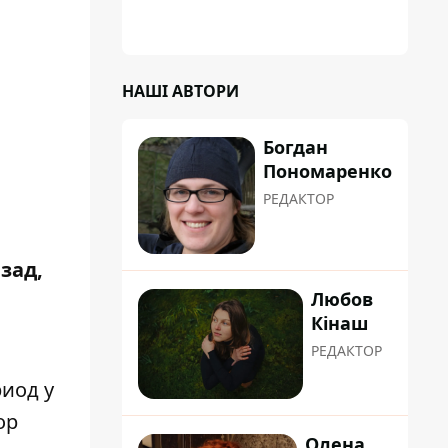
НАШІ АВТОРИ
Богдан
Пономаренко
РЕДАКТОР
зад,
Любов
Кінаш
РЕДАКТОР
иод у
ор
Олена