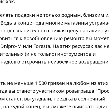
йфхак.
елать подарки не только родным, близким 
? Ведь в конце года многие магазины устраи
ногда значительно снижая цену на такие н
товиться к возобновлению ремонта вы может
ы
Dnipro-M
или
Foresta
. На этих ресурсах вас н
ительных (и не только) инструментов и
енадолго отсрочить неизбежное возвращени
ть не меньше 1 500 гривен на любом из этих
огда вы станете участником розыгрыша "Про
м станет, вы угадали, поездка в солнечный
, на худой конец, вы сможете выиграть один