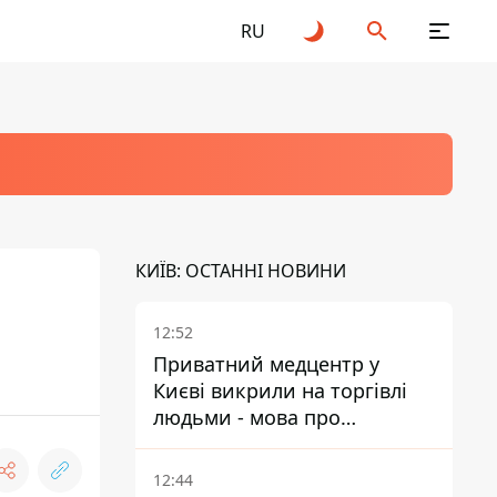
RU
КИЇВ: ОСТАННІ НОВИНИ
12:52
Приватний медцентр у
Києві викрили на торгівлі
людьми - мова про
сурогатне материнство
12:44