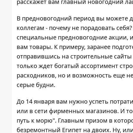
расскажет вам главный новогодний ла
В предновогодний период вы можете д
коллегам - почему не порадовать себя
специальные предновогодние акции, и
вам товары. К примеру, заранее подго
отправившись на строительные сайт
только ждет богатый ассортимент стро
расходников, но и возможность еще н
серые будни.
До 14 января вам нужно успеть потрати
или в сети фирменных магазинов. И т
путь к морю". Главным призом в которо
безремонтный Египет на двоих. Ну, или