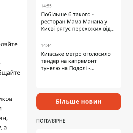
Пантелеєв
14:55
Побільше б такого -
ресторан Мама Манана у
Києві рятує перехожих від
спеки
еляйте
14:44
Київське метро оголосило
тендер на капремонт
е
тунелю на Подолі -
общайте
триватиме майже два роки
иков
Більше новин
и
ин,
ПОПУЛЯРНЕ
, а