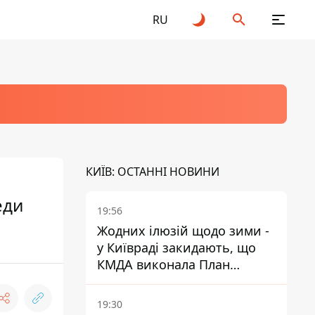
RU
КИЇВ: ОСТАННІ НОВИНИ
еди
19:56
Жодних ілюзій щодо зими -
у Київраді закидають, що
КМДА виконала План
стійкості на 20%
19:30