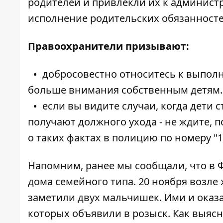
родителей и привлекли их к админист
исполнение родительских обязанносте
Правоохранители призывают:
добросовестно относитесь к выпол
больше внимания собственным детям.
если вы видите случаи, когда дети 
получают должного ухода - не ждите, 
о таких фактах в полицию по номеру "1
Напомним, ранее мы сообщали, что
в 
дома семейного типа
. 20 ноября возл
заметили двух мальчишек. Ими и оказа
которых объявили в розыск. Как выясн