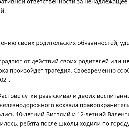
ративной ответственности за ненадлежащее
й.
нению своих родительских обязанностей, уд
страдают от действий своих родителей или н
пока произойдет трагедия. Своевременно со
02".
Фастове сутки разыскивали двоих воспитанн
е железнодорожного вокзала правоохранител
лись 10-летний Виталий и 12-летний Валент
илось, ребята после школы ходили по городу