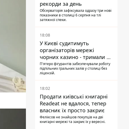
рекорди за день
Обсерваторія зафіксувала одразу три нові
показники в столиці 6 серпня на тлі
затяжної спеки.
18:08
У Києві судитимуть
організаторів мережі
чорних казино - тримали 39
закладів
П'ятеро фігурантів забезпечували роботу
підпільних гральних залів у столиці без
ліцензій.
18:02
Продати київські книгарні
Readeat не вдалося, тепер
власник їх просто закриє
Феліксов не знайшов покупців на дві
книгарні мережі та закриє їх у вересні.