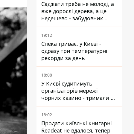
Саджати треба не молоді, а
вже дорослі дерева, а це
недешево - забудовник
Ніконов
19:12
Спека триває, у Києві -
одразу три температурні
рекорди за день
18:08
У Києві судитимуть
організаторів мережі
чорних казино - тримали 39
закладів
18:02
Продати київські книгарні
Readeat не вдалося, тепер