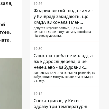
зала,
19:56
Жодних ілюзій щодо зими -
у Київраді закидають, що
КМДА виконала План
ой
стійкості на 20%
Депутат Вітренко заявив, що Київ
огонь
витратив лише п'яту частину коштів на
підготовку до зими.
чате.
19:30
Саджати треба не молоді, а
вже дорослі дерева, а це
недешево - забудовник
Ніконов
Засновник KAN DEVELOPMENT розповів, як
забудовники можуть охолодити столицю
в спеку.
19:12
Спека триває, у Києві -
одразу три температурні