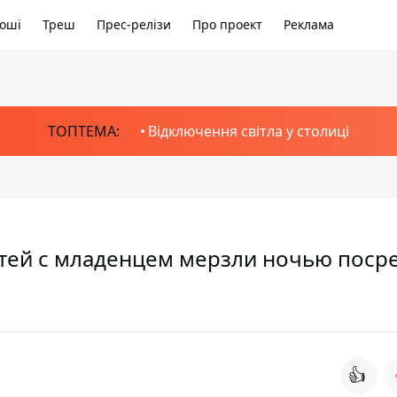
оші
Треш
Прес-релізи
Про проект
Реклама
ТОПТЕМА:
Відключення світла у столиці
тей с младенцем мерзли ночью поср
👍