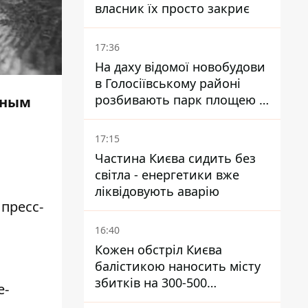
власник їх просто закриє
17:36
На даху відомої новобудови
в Голосіївському районі
розбивають парк площею в
ячным
гектар
17:15
Частина Києва сидить без
світла - енергетики вже
ліквідовують аварію
пресс-
16:40
Кожен обстріл Києва
балістикою наносить місту
збитків на 300-500
е-
мільйонів - Петро