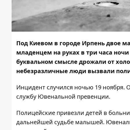
Под Киевом в городе Ирпень двое ма
младенцем на руках в три часа ночи
буквальном смысле дрожали от холод
небезразличные люди вызвали пол
Инцидент случился ночью 19 ноября. О
службу Ювенальной превенции.
Полицейские привезли детей в больни
дальнейшей судьбе малышей. Ювеналь