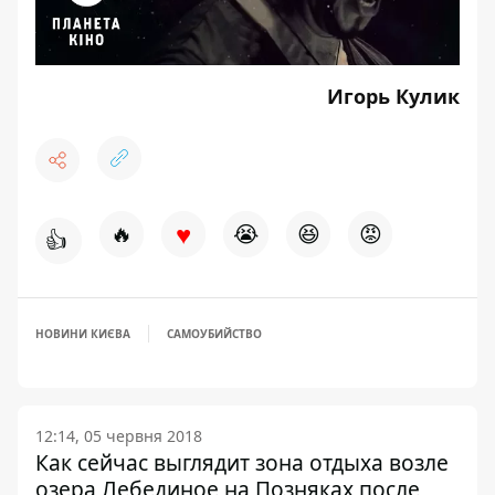
Игорь Кулик
♥
🔥
😭
😆
😡
👍
НОВИНИ КИЄВА
САМОУБИЙСТВО
12:14, 05 червня 2018
Как сейчас выглядит зона отдыха возле
озера Лебединое на Позняках после