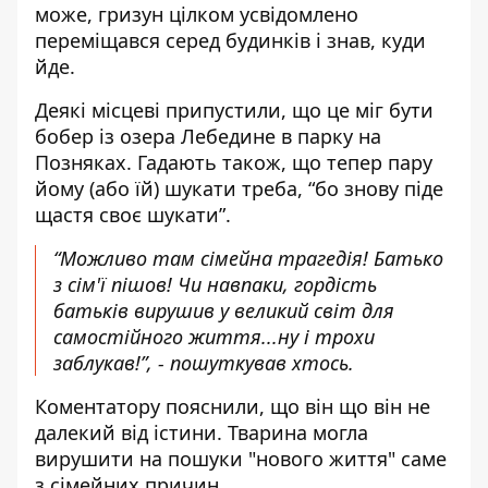
може, гризун цілком усвідомлено
переміщався серед будинків і знав, куди
йде.
Деякі місцеві припустили, що це міг бути
бобер із озера Лебедине в парку на
Позняках. Гадають також, що тепер пару
йому (або їй) шукати треба, “бо знову піде
щастя своє шукати”.
“Можливо там сімейна трагедія! Батько
з сім'ї пішов! Чи навпаки, гордість
батьків вирушив у великий світ для
самостійного життя...ну і трохи
заблукав!”, - пошуткував хтось.
Коментатору пояснили, що він що він не
далекий від істини. Тварина могла
вирушити на пошуки "нового життя" саме
з сімейних причин.