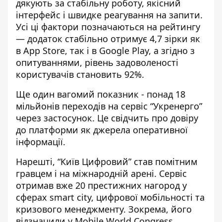
дякують за стабільну роботу, якісний
інтерфейс і швидке реагування на запити.
Усі ці фактори позначаються на рейтингу
— додаток стабільно отримує 4,7 зірки як
в App Store, так і в Google Play, а згідно з
опитуваннями, рівень задоволеності
користувачів становить 92%.
Ще один вагомий показник - понад 18
мільйонів переходів на сервіс “Укренерго”
через застосунок. Це свідчить про довіру
до платформи як джерела оперативної
інформації.
Нарешті, “Київ Цифровий” став помітним
гравцем і на міжнародній арені. Сервіс
отримав вже 20 престижних нагород у
сферах smart city, цифрової мобільності та
кризового менеджменту. Зокрема, його
відзначили у Mobile World Congress,