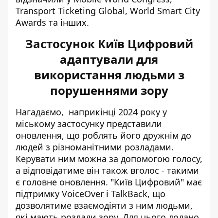
Transport Ticketing Global, World Smart City
Awards та інших.
Застосунок Київ Цифровий
адаптували для
використання людьми з
порушеннями зору
Нагадаємо, наприкінці 2024 року у
міському застосунку представили
оновлення, що роблять його дружнім до
людей з різноманітними розладами
.
Керувати ним
можна за допомогою голосу
,
а відповідатиме він також вголос - такими
є головне оновлення. "Київ Цифровий" має
підтримку VoiceOver і TalkBack, що
дозволятиме взаємодіяти з ним людьми,
які мають розлади зору. Для цього додано