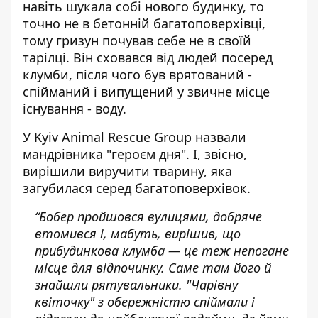
навіть
шукала собі нового будинку
, то
точно не в бетонній багатоповерхівці,
тому гризун почував себе не в своїй
тарілці. Він сховався від людей посеред
клумби, після чого був врятований -
спійманий і випущений у звичне місце
існування - воду.
У Kyiv Animal Rescue Group
назвали
мандрівника "героєм дня". І, звісно,
вирішили виручити тварину, яка
загубилася серед багатоповерхівок.
“Бобер пройшовся вулицями, добряче
втомився і, мабуть, вирішив, що
прибудинкова клумба — це теж непогане
місце для відпочинку. Саме там його й
знайшли рятувальники. "Чарівну
квіточку" з обережністю спіймали і