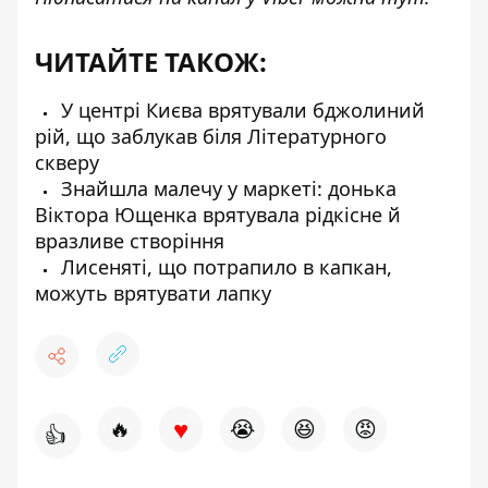
ЧИТАЙТЕ ТАКОЖ:
У центрі Києва врятували бджолиний
рій, що заблукав біля Літературного
скверу
Знайшла малечу у маркеті: донька
Віктора Ющенка врятувала рідкісне й
вразливе створіння
Лисеняті, що потрапило в капкан,
можуть врятувати лапку
♥
🔥
😭
😆
😡
👍