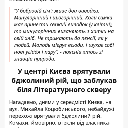
“У бобровій сім'ї живе два виводки.
Минулорічний і цьогорічний. Коли самка
має принести свіжий виводок (у квітні),
то минулорічних виганяють з хатки на
свій хліб. Не тримають до пенсії, як у
людей. Молодь мігрує всюди, і шукає собі
нові угіддя і пару”, - пояснів хтось зі
знавців природи.
У центрі Києва врятували
бджолиний рій, що заблукав
біля Літературного скверу
Нагадаємо, днями у середмісті Києва, на
вул. Михайла Коцюбинського, небайдужі
перехожі
врятували бджолиний рій
.
Комахи, ймовірно, втекли від власника-