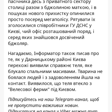
пасічника десь з приватного сектору
столиці разом з бджолиною маткою, і в
пошуках нового прихистку опинилися
просто посеред мегаполісу. Рятувати їх
зголосилися співробітники ГУ ДСНС у
Києві, чий офіс розташований поряд, і
серед яких знайшовся досвічений
бджоляр.
Нагадаємо, Інформатор також писав про
те, як у Дарницькому районі Києва
перехожі
виявили справжнє теля
, яке
блукало спальними масивами. Тварина не
боялася людей і з задоволенням йшла на
контакт. Виявилося, що теля втекло з
"Велесової ферми" під Києвом.
Підписуйтесь на наш
Telegram-канал
, щоб
не пропустити важливих новин.
Підписатися на канал у Viber можна
тут
.