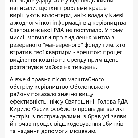
наслідків удару. Але у відповідь кияни
написали, що їхні проблеми краще
вирішують волонтери, аніж влада у Києві,
а жодної чіткої інформації від керівництва
Святошинської РДА не поступало. У тому
числі, мовчали про виділення житла з
резервного "маневреного" фонду тим, хто
втратив свої квартири - зрештою процес
виділення коштів на оренду приміщень
розтягнувся майже на тиждень.
А вже 4 травня після масштабного
обстрілу
керівництво Оболонського
району показало значно вищу
ефективність
, ніж у Святошині. Голова РДА
Кирило Фесик особисто провів дві великі
зустрічі з постраждалими, зібрав усі заяви
й почав процес відшкодовування збитків
та надання допомоги місцевим.