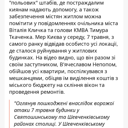
"польових" штабів, де постраждалим
киянам надають допомогу, а також
забезпечення містян житлом можна
помітити у повідомленнях очільника міста
Віталія Кличка та голови КМВА Тимура
Ткаченка. Мер Києва у середу, 7 травня, з
самого ранку відвідав особисто усі локації,
де сталося руйнування у житлових
будинках. На відео видно, що він разом зі
своїм заступником, В'ячеславом Непопом,
обійшов усі квартири, поспілкувався з
мешканцями, обіцяв їм виділення коштів з
міського бюджету на скління вікон та
проведення ремонтів.
"Оглянув пошкоджені внаслідок ворожої
атаки 7 травня будинки у
Святошинському та Шевченківському
районах столиці. У Шевченківському