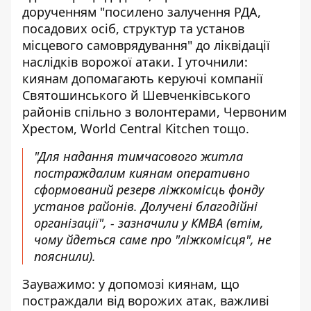
дорученням "посилено залучення РДА,
посадових осіб, структур та установ
місцевого самоврядування" до ліквідації
наслідків ворожої атаки. І уточнили:
киянам допомагають керуючі компанії
Святошинського й Шевченківського
районів спільно з волонтерами, Червоним
Хрестом, World Central Kitchen тощо.
"Для надання тимчасового житла
постраждалим киянам оперативно
сформований резерв ліжкомісць фонду
установ районів. Долучені благодійні
організації", - зазначили у КМВА (втім,
чому йдеться саме про "ліжкомісця", не
пояснили).
Зауважимо: у допомозі киянам, що
постраждали від ворожих атак, важливі