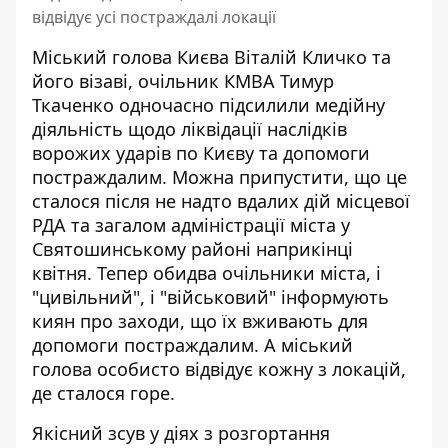
відвідує усі постраждалі локації
Міський голова Києва Віталій Кличко та
його візаві, очільник КМВА Тимур
Ткаченко одночасно підсилили медійну
діяльність щодо ліквідації наслідків
ворожих ударів по Києву та допомоги
постраждалим. Можна припустити, що це
сталося після
не надто вдалих дій місцевої
РДА
та загалом адміністрації міста у
Святошинському районі наприкінці
квітня. Тепер обидва очільники міста, і
"цивільний", і "військовий" інформують
киян про заходи, що їх вживають для
допомоги постраждалим. А міський
голова особисто відвідує кожну з локацій,
де сталося горе.
Якісний зсув у діях з розгортання