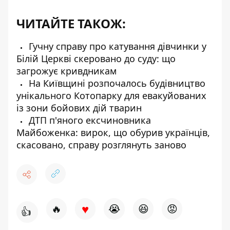
ЧИТАЙТЕ ТАКОЖ:
Гучну справу про катування дівчинки у
Білій Церкві скеровано до суду: що
загрожує кривдникам
На Київщині розпочалось будівництво
унікального Котопарку для евакуйованих
із зони бойових дій тварин
ДТП п'яного ексчиновника
Майбоженка: вирок, що обурив українців,
скасовано, справу розглянуть заново
♥
🔥
😭
😆
😡
👍