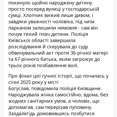
покинуло щойно народжену дитину
просто посеред вулиці у господарській
сумці. Хлопчик
вижив лише дивом
, і
завдяки уважності чоловіка, під чиїм
парканом залишили немовля - сам він
почув тихий плач дитини. Поліція
Київської області завершила
розслідування й скерувала до суду
обвинувальний акт проти 36-річної матері
та 67-річного батька, яким загрожує до
трьох років позбавлення волі.
Про фінал цієї гучної історії, що почалась у
січні 2025 року у місті
Богуслав,
повідомила поліція Київщини
.
Народжувала жінка самостійно, вдома, без
жодних санітарних умов, а чоловік, що
допомагав, сам перерізав пуповину.
Заздалегідь домовившись позбутися