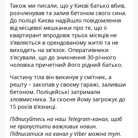
Також ми писали, що у Києві батько вбив,
розчленував та залив бетоном свого сина.
До поліції Києва надійшло повідомлення
від місцевої мешканки про те, що її
квартирант впродовж трьох місяців не
з’являється в орендованому житлі та не
виходить на зв'язок.
Оперативники
з'ясували, що до зникнення
30-річного
чоловіка причетний його рідний батько.
Частину тіла він викинув у смітник, а
решту – закопав у своєму гаражі, заливши
бетоном. Поліцейські затримали
зловмисника. За скоєне йому загрожує до
15 років в’язниці.
Підписуйтесь на наш
Telegram-канал
, щоб
не пропустити важливих новин.
Підписатися на канал у Viber можна
тут
.