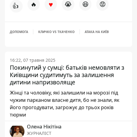
♥
🔥
😭
😆
😡
👍
ДОПОМОГА
КЛИЧКО VS ТКАЧЕНКО
АТАКА НА КИЇВ
16:22, 07 травня 2025
Покинутий у сумці: батьків немовляти з
Київщини судитимуть за залишення
дитини напризволяще
Жінці та чоловіку, які залишили на морозі під
чужим парканом власне дитя, бо не знали, як
його прогодувати, загрожує до трьох років
тюрми
Олена Нікітіна
ЖУРНАЛІСТ