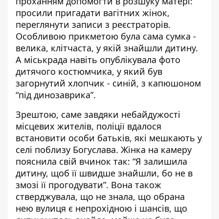
проханням допомогти в розшуку матері:
просили пригадати вагітних жінок,
переглянути записи з реєстраторів.
Особливою прикметою була сама сумка -
велика, клітчаста, у якій знайшли дитину.
А міськрада навіть опублікувала фото
дитячого костюмчика, у який був
загорнутий хлопчик - синій, з капюшоном
“під динозаврика”.
Зрештою, саме завдяки небайдужості
місцевих жителів, поліції вдалося
встановити особи батьків, які мешкають у
селі поблизу Богуслава. Жінка на камеру
пояснила свій вчинок так: “Я залишила
дитину, щоб її швидше знайшли, бо не в
змозі її прогодувати”. Вона також
стверджувала, що не знала, що обрана
нею вулиця є непрохідною і шансів, що