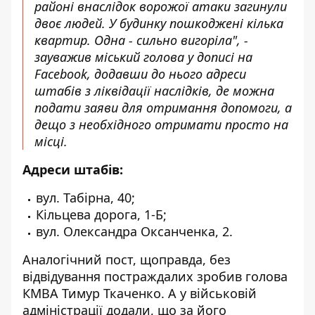
районі внаслідок ворожої атаки загинули
двоє людей. У будинку пошкоджені кілька
квартир. Одна - сильно вигоріла", -
зауважив міський голова
у дописі на
Facebook
, додавши до нього адреси
штабів з ліквідації наслідків, де можна
подати заяви для отримання допомоги, а
дещо з необхідного отримати просто на
місці.
Адреси штабів:
вул. Табірна, 40;
Кільцева дорога, 1-Б;
вул. Олександра Оксанченка, 2.
Аналогічний пост, щоправда, без
відвідування постраждалих
зробив голова
КМВА Тимур Ткаченко
. А у військовій
адміністрації додали, що за його