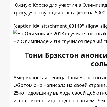
Южную Корею для участия в Олимпиад
треку, участвующей в эстафете на 5000
[caption id="attachment_83149" align="ali
На Олимпиаде-2018 случился первый ск
Тони Брэкстон анонс
сол
Американская певица Тони Брэкстон а
Об этом она написала на своей страни
25-ю годовщину выхода своей дебютно
исполнительницы под названием "Sex An