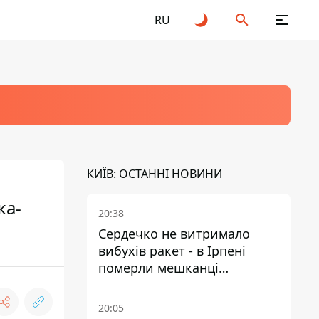
RU
КИЇВ: ОСТАННІ НОВИНИ
ка-
20:38
Сердечко не витримало
вибухів ракет - в Ірпені
померли мешканці
притулку для собак з
інвалідністю
20:05