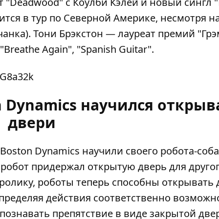
т "Deadwood" с Коулби Кэлей и новый сингл "
вится в тур по Северной Америке, несмотря н
анка). Тони Брэкстон — лауреат премий "Грэ
Breathe Again", "Spanish Guitar".
qG8a32k
n Dynamics научился открыв
двери
oston Dynamics научили своего робота-соба
, робот придержал открытую дверь для друго
ь ролику, роботы теперь способны открывать
спределяя действия соответственно возможн
спознавать препятствие в виде закрытой две