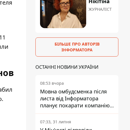
Нікітіна
ЖУРНАЛІСТ
11
БІЛЬШЕ ПРО АВТОРІВ
ыли
ІНФОРМАТОРА
ОСТАННІ НОВИНИ УКРАЇНИ
нов
08:53 вчора
абил
Мовна омбудсменка після
о.
листа від Інформатора
планує покарати компанію-
підрядника ПриватБанку
07:33, 31 липня