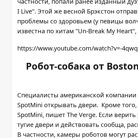
частности, попали ранее изданный дуэ
I Live". Этой же весной Брэкстон отпра
проблемы со здоровьем (у певицы волч
известна по хитам "Un-Break My Heart", "
https://www.youtube.com/watch?v=-4qw
Робот-собака от Bosto
Специалисты американской компании B
SpotMini открывать двери. Кроме того
SpotMini, пишет
The Verge
. Если верит
тугие двери и действовать сообща, ра
В частности, камеры роботов могут ра