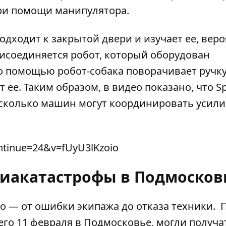
при помощи манипулятора.
подходит к закрытой двери и изучает ее, веро
рисоединяется робот, который оборудован
 помощью робот-собака поворачивает ручку
 ее. Таким образом, в видео показано, что Sp
, сколько машин могут координировать усили
ntinue=24&v=fUyU3lKzoio
виакатастрофы в Подмосков
о — от ошибки экипажа до отказа техники.
его 11 февраля в Подмосковье, могли получа