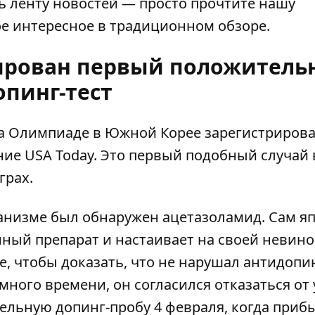
ть ленту новостей — просто прочтите нашу
ое интересное в традиционном обзоре.
ирован первый положитель
опинг-тест
а Олимпиаде в Южной Корее зарегистрирова
ание
USA Today
. Это первый подобный случай 
грах.
рганизме был обнаружен ацетазоламид. Сам я
ный препарат и настаивает на своей невино
е, чтобы доказать, что не нарушал антидоп
 много времени, он согласился отказаться от
ельную допинг-пробу 4 февраля, когда приб