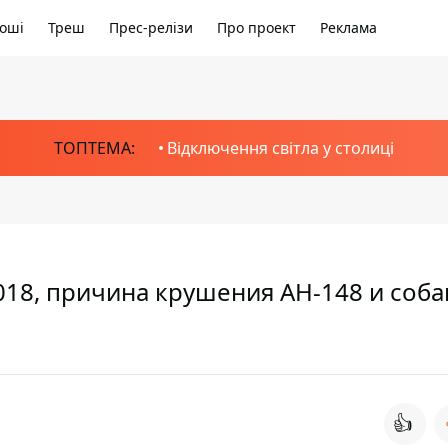
оші
Треш
Прес-релізи
Про проект
Реклама
ТОПТЕМА:
Відключення світла у столиці
18, причина крушения АН-148 и соба
👍