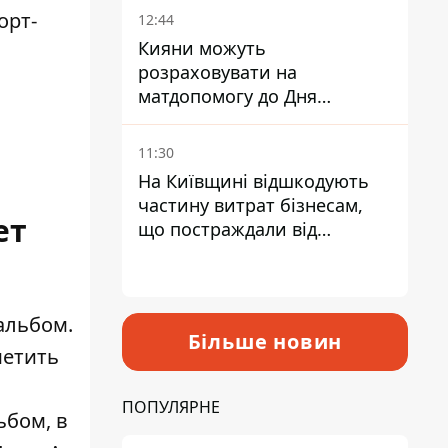
орт-
12:44
Кияни можуть
розраховувати на
матдопомогу до Дня
незалежності - кому її
дадуть
11:30
На Київщині відшкодують
частину витрат бізнесам,
ет
що постраждали від
прильотів ракет
альбом.
Більше новин
метить
ПОПУЛЯРНЕ
ьбом, в