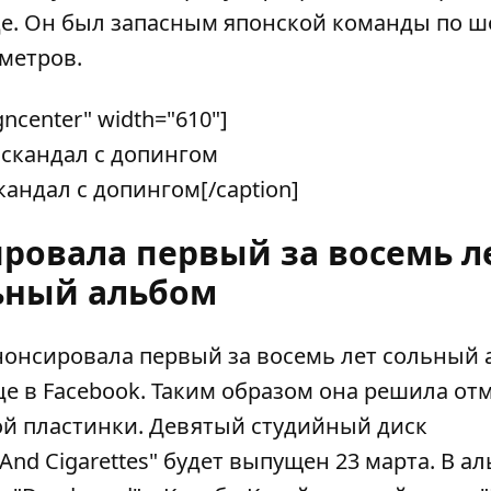
е. Он был запасным японской команды по ш
 метров.
gncenter" width="610"]
андал с допингом[/caption]
ировала первый за восемь л
ьный альбом
нонсировала первый за восемь лет сольный 
це в
Facebook
. Таким образом она решила от
й пластинки. Девятый студийный диск
d Cigarettes" будет выпущен 23 марта. В ал