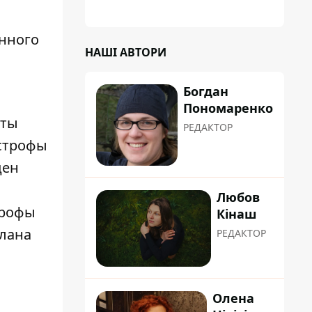
планували пізніше отримати "в
обслуговування" земельну ділянку
нного
НАШІ АВТОРИ
Богдан
Пономаренко
рты
РЕДАКТОР
астрофы
ден
Любов
трофы
Кінаш
тлана
РЕДАКТОР
Олена