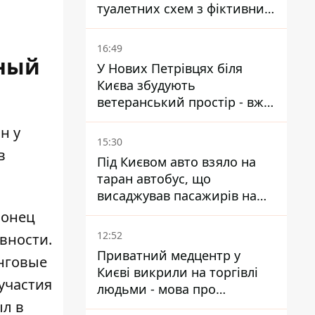
туалетних схем з фіктивним
будинком
16:49
ный
У Нових Петрівцях біля
Києва збудують
ветеранський простір - вже
знайшли проєктанта
н у
15:30
в
Під Києвом авто взяло на
таран автобус, що
висаджував пасажирів на
зупинці - пасажирка в
понец
лікарні
12:52
вности.
Приватний медцентр у
инговые
Києві викрили на торгівлі
 участия
людьми - мова про
ыл в
сурогатне материнство