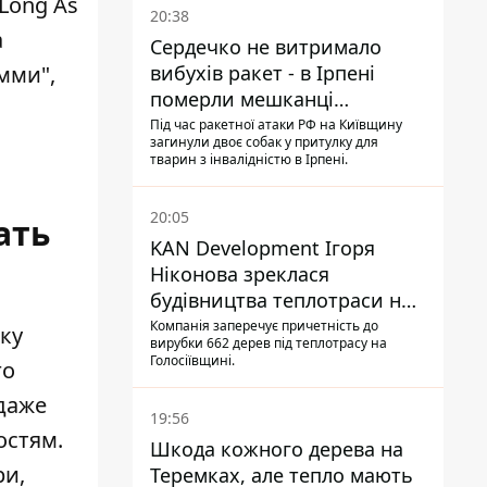
Long As
20:38
а
Сердечко не витримало
мми",
вибухів ракет - в Ірпені
померли мешканці
притулку для собак з
Під час ракетної атаки РФ на Київщину
загинули двоє собак у притулку для
інвалідністю
тварин з інвалідністю в Ірпені.
20:05
ать
KAN Development Ігоря
Ніконова зреклася
будівництва теплотраси на
Теремках
Компанія заперечує причетність до
ку
вирубки 662 дерев під теплотрасу на
Голосіївщині.
го
 даже
19:56
остям.
Шкода кожного дерева на
ри,
Теремках, але тепло мають