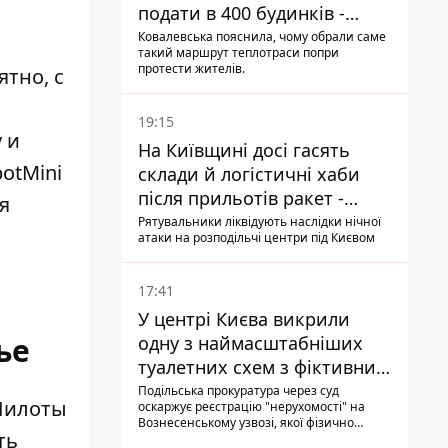
подати в 400 будинків -
депутатка Київради
Ковалевська пояснила, чому обрали саме
такий маршрут теплотраси попри
протести жителів.
ятно, с
19:15
 и
На Київщині досі гасять
otMini
склади й логістичні хаби
після прильотів ракет -
я
ДСНС
Рятувальники ліквідують наслідки нічної
атаки на розподільчі центри під Києвом
17:41
У центрі Києва викрили
ье
одну з наймасштабніших
туалетних схем з фіктивним
будинком
Подільська прокуратура через суд
 Пилоты
оскаржує реєстрацію "нерухомості" на
Вознесенському узвозі, якої фізично
ть
ніколи не існувало: під неї, ймовірно,