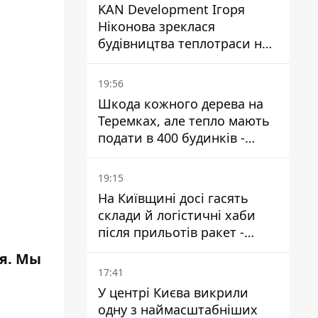
KAN Development Ігоря
Ніконова зреклася
будівництва теплотраси на
Теремках
19:56
Шкода кожного дерева на
Теремках, але тепло мають
подати в 400 будинків -
депутатка Київради
19:15
На Київщині досі гасять
склади й логістичні хаби
після прильотів ракет -
ДСНС
ия. Мы
17:41
У центрі Києва викрили
одну з наймасштабніших