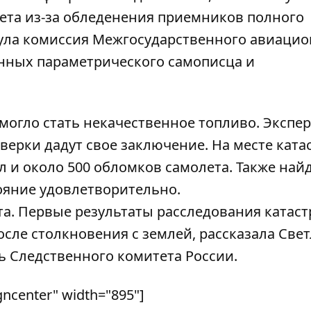
ета из-за обледенения приемников полного
ула
комиссия Межгосударственного авиацио
нных параметрического самописца и
могло стать некачественное топливо. Экспе
верки дадут свое заключение. На месте кат
л и около 500 обломков самолета. Также най
ояние удовлетворительно.
а. Первые результаты расследования катас
осле столкновения с землей, рассказала Све
 Следственного комитета России.
gncenter" width="895"]