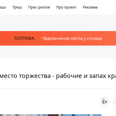
оші
Треш
Прес-релізи
Про проект
Реклама
ТОПТЕМА:
Відключення світла у столиці
есто торжества - рабочие и запах кр
👍