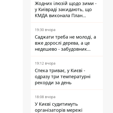
Жодних ілюзій щодо зими -
у Київраді закидають, що
КМДА виконала План
стійкості на 20%
19:30 вчора
Саджати треба не молоді, а
вже дорослі дерева, а це
недешево - забудовник
Ніконов
19:12 вчора
Спека триває, у Києві -
одразу три температурні
рекорди за день
18:08 вчора
У Києві судитимуть
організаторів мережі