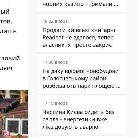
чорних казино - тримали 39
ный
закладів
тов.
18:02 вчора
Продати київські книгарні
 лишь
Readeat не вдалося, тепер
власник їх просто закриє
словий.
17:36 вчора
ляет
На даху відомої новобудови
в Голосіївському районі
розбивають парк площею в
гектар
17:15 вчора
Частина Києва сидить без
світла - енергетики вже
ліквідовують аварію