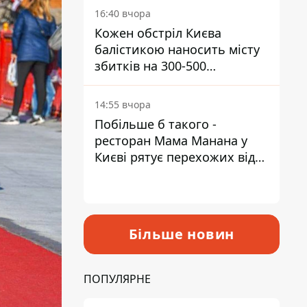
16:40 вчора
Кожен обстріл Києва
балістикою наносить місту
збитків на 300-500
мільйонів - Петро
Пантелеєв
14:55 вчора
Побільше б такого -
ресторан Мама Манана у
Києві рятує перехожих від
спеки
Більше новин
ПОПУЛЯРНЕ