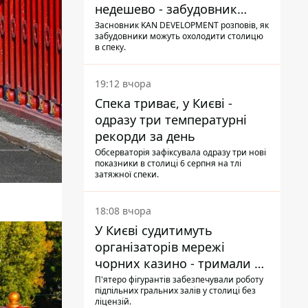
недешево - забудовник
Ніконов
Засновник KAN DEVELOPMENT розповів, як
забудовники можуть охолодити столицю
в спеку.
19:12 вчора
Спека триває, у Києві -
одразу три температурні
рекорди за день
Обсерваторія зафіксувала одразу три нові
показники в столиці 6 серпня на тлі
затяжної спеки.
18:08 вчора
У Києві судитимуть
організаторів мережі
чорних казино - тримали 39
закладів
П'ятеро фігурантів забезпечували роботу
підпільних гральних залів у столиці без
ліцензій.