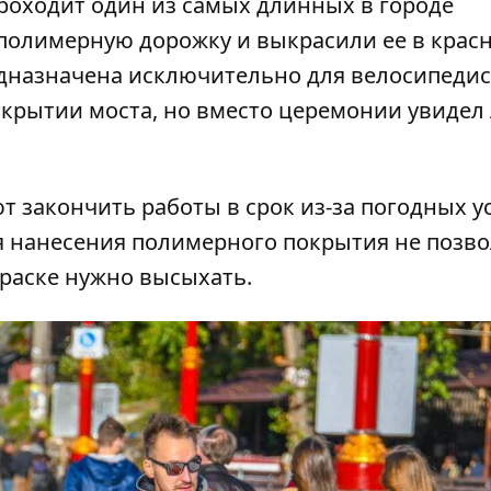
 проходит один из самых длинных в городе
полимерную дорожку и выкрасили ее в крас
едназначена исключительно для велосипедис
ткрытии моста, но вместо церемонии увидел
т закончить работы в срок из-за погодных у
ия нанесения полимерного покрытия не позво
краске нужно высыхать.