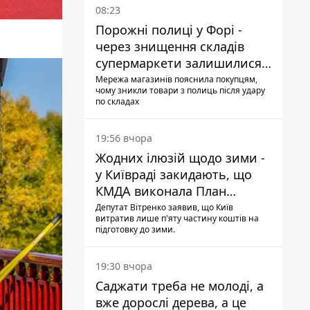
08:23
Порожні полиці у Форі -
через знищення складів
супермаркети залишилися
без асортименту
Мережа магазинів пояснила покупцям,
чому зникли товари з полиць після удару
по складах
19:56 вчора
Жодних ілюзій щодо зими -
у Київраді закидають, що
КМДА виконала План
стійкості на 20%
Депутат Вітренко заявив, що Київ
витратив лише п'яту частину коштів на
підготовку до зими.
19:30 вчора
Саджати треба не молоді, а
вже дорослі дерева, а це