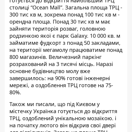
готується до відкриття
найбільший ТРЦ
столиці “Ocean Mall”.
Загальна площа ТРЦ -
300 тис кв м, зокрема понад 100 тис кв м -
орендна площа. Понад 30 тис кв м має
зайняти територія розваг, головною
родзинкою якої є парк Galaxy. 10 000 кв. м
займатиме фудкорт з понад 50 закладами,
на території мегамолу працюватиме понад
800 магазинів. Величезний паркінг
розрахований на 3 тисячі місць. Наразі
основне будівництво молу вже
завершилось: на 90% готові інженерні
мережі, а оздоблення ТРЦ готове на 75-
80%.
Також ми писали, що під Києвом у
містечку Українка готується до відкриття
ТРЦ,
оздоблений унікальною мозаїкою
. і
на початку лютого він відкрив свої двері