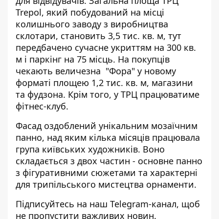
для відвідувачів. Загальна площа ТРЦ
Trepol, який побудований на місці
колишнього заводу з виробництва
склотари, становить 3,5 тис. кв. м, тут
передбачено сучасне укриттям на 300 кв.
м і паркінг на 75 місць. На покупців
чекають величезна "Фора" у новому
форматі площею 1,2 тис. кв. м, магазини
та фудзона. Крім того, у ТРЦ працюватиме
фітнес-клуб.
Фасад оздоблений унікальним мозаїчним
панно, над яким кілька місяців працювала
група київських художників. Воно
складається з двох частин - основне панно
з фігуративними сюжетами та характерні
для трипільського мистецтва орнаменти.
Підписуйтесь на наш
Telegram-канал
, щоб
не пропустити важливих новин.