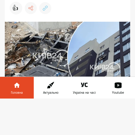
👍
Головна
Актуально
Україна на часі
Youtube
Безпілотник не долетів до цілі й застряг між
вікнами, а його частини впали під під'їздом
Інформатор у
Завантажити
телефоні
👉
Чергова масована атака ворожих БпЛА на
Київщину з 8 на 9 лютого була відбита
силами ППО. І хоча тривога
тривала