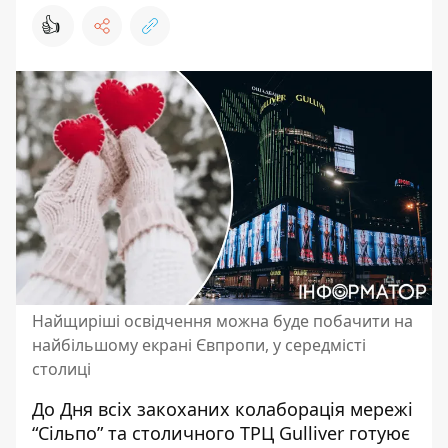
👍
Найщиріші освідчення можна буде побачити на
найбільшому екрані Євпропи, у середмісті
столиці
До Дня всіх закоханих колаборація мережі
“Сільпо” та столичного ТРЦ Gulliver готуює