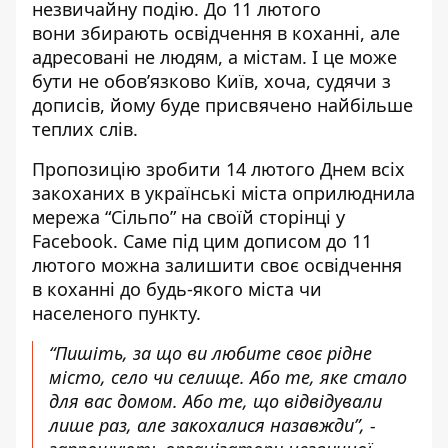
незвичайну подію. До 11 лютого
вони
збирають освідчення в коханні
, але
адресовані не людям, а містам. І це може
бути не обов’язково Київ, хоча, судячи з
дописів, йому буде присвячено найбільше
теплих слів.
Пропозицію зробити 14 лютого Днем всіх
закоханих в українські міста оприлюднила
мережа “Сільпо”
на своїй сторінці у
Facebook
. Саме під цим дописом до 11
лютого можна залишити своє освідчення
в коханні до будь-якого міста чи
населеного пункту.
“Пишіть, за що ви любите своє рідне
місто, село чи селище. Або те, яке стало
для вас домом. Або те, що відвідували
лише раз, але закохалися назавжди”, -