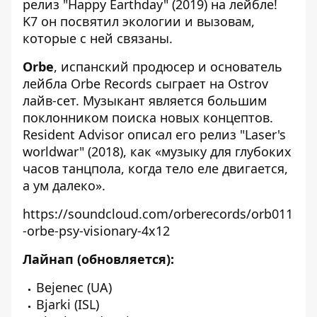
релиз "Happy Earthday" (2019) на лейбле!
K7 он посвятил экологии и вызовам,
которые с ней связаны.
Orbe
, испанский продюсер и основатель
лейбла Orbe Records сыграет на Ostrov
лайв-сет. Музыкант является большим
поклонником поиска новых концептов.
Resident Advisor описал его релиз "Laser's
worldwar" (2018), как «музыку для глубоких
часов танцпола, когда тело еле двигается,
а ум далеко».
https://soundcloud.com/orberecords/orb011
-orbe-psy-visionary-4x12
Лайнап (обновляется):
Bejenec (UA)
Bjarki (ISL)