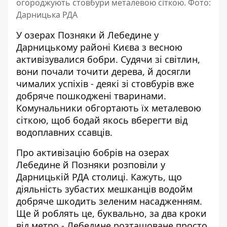
огороджують стовбури металевою сіткою. Фото:
Дарницька РДА
У озерах Позняки й Лебедине у
Дарницькому районі Києва з весною
активізувалися бобри. Судячи зі світлин,
вони почали точити дерева
, й досягли
чималих успіхів - деякі зі стовбурів вже
добряче пошкоджені тваринами.
Комунальники обгортають їх металевою
сіткою, щоб бодай якось вберегти від
водоплавних ссавців.
Про активізацію бобрів на озерах
Лебедине й Позняки
розповіли у
Дарницькій РДА
столиці. Кажуть, що
діяльність зубастих мешканців водойм
добряче шкодить зеленим насадженням.
Ще й роблять це, буквально, за два кроки
від метро - Лебедине розташоване просто