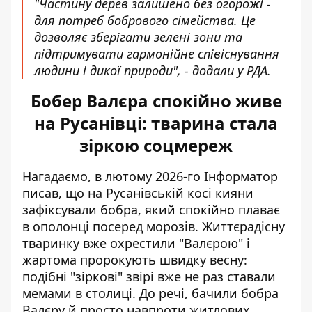
"Частину дерев залишено без огорожі -
для потреб бобрового сімейства. Це
дозволяє зберігати зелені зони та
підтримувати гармонійне співіснування
людини і дикої природи", - додали у РДА.
Бобер Валєра спокійно живе
на Русанівці: тварина стала
зіркою соцмереж
Нагадаємо, в лютому 2026-го Інформатор
писав, що на Русанівській косі
кияни
зафіксували бобра
, який спокійно плаває
в ополонці посеред морозів. Життєрадісну
тваринку вже охрестили "Валєрою" і
жартома пророкують швидку весну:
подібні "зіркові" звірі вже не раз ставали
мемами в столиці. До речі, бачили бобра
Валєру й просто навпроти житлових