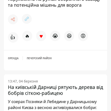
та потенційна мішень для ворога
♥
🔥
😭
😆
😡
👍
ОРЕНДА
ПЕЧЕРСКИЙ РАЙОН
13:47, 04 березня
На київській Дарниці рятують дерева від
бобрів сіткою-рабицею
У озерах Позняки й Лебедине у Дарницькому
районі Києва з весною активізувалися бобри: