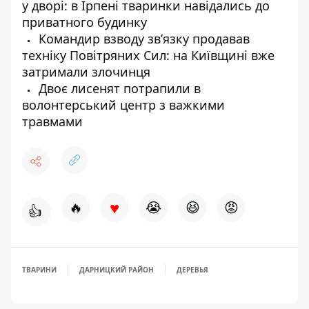
у дворі: в Ірпені тваринки навідались до
приватного будинку
Командир взводу зв’язку продавав
техніку Повітряних Сил: на Київщині вже
затримали злочинця
Двоє лисенят потрапили в
волонтерський центр з важкими
травмами
♥
🔥
😭
😆
😡
👍
ТВАРИНИ
ДАРНИЦКИЙ РАЙОН
ДЕРЕВЬЯ