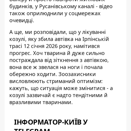
будинків, у Русанівському каналі - відео
також оприлюднили у соцмережах
очевидці.
А ще, ми розповідали, що у лікуванні
козулі, яку збила автівка на Ірпінській
трасі 12 січня 2026 року, намітився
прогрес. Хоч тварина й дуже сильно
постраждала від зіткнення з автівкою,
вона все ж
звелася на ноги і почала
обережно ходити
. Зоозахисники
висловлюють стриманий оптимізм:
кажуть, що ситуація може змінитися - а
козулі зазвичай є надто тендітними й
вразливими тваринами.
ІНФОРМАТОР-КИЇВ У