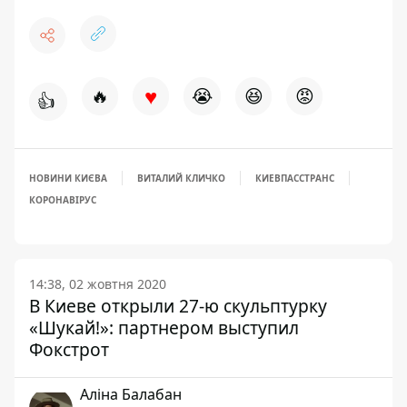
♥
🔥
😭
😆
😡
👍
НОВИНИ КИЄВА
ВИТАЛИЙ КЛИЧКО
КИЕВПАССТРАНС
КОРОНАВІРУС
14:38, 02 жовтня 2020
В Киеве открыли 27-ю скульптурку
«Шукай!»: партнером выступил
Фокстрот
Аліна Балабан