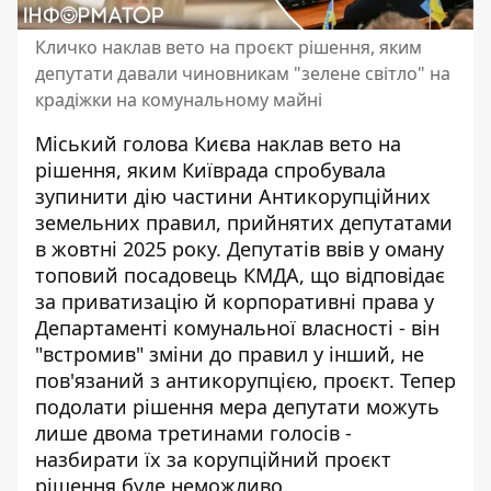
Кличко наклав вето на проєкт рішення, яким
депутати давали чиновникам "зелене світло" на
крадіжки на комунальному майні
Міський голова Києва наклав вето на
рішення, яким Київрада спробувала
зупинити дію частини Антикорупційних
земельних правил, прийнятих депутатами
в жовтні 2025 року. Депутатів
ввів у оману
топовий посадовець КМДА
, що відповідає
за приватизацію й корпоративні права у
Департаменті комунальної власності - він
"встромив" зміни до правил у інший, не
пов'язаний з антикорупцією, проєкт. Тепер
подолати рішення мера депутати можуть
лише двома третинами голосів -
назбирати їх за корупційний проєкт
рішення буде неможливо.