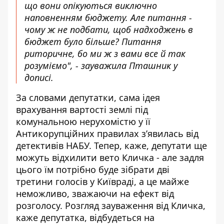
що вони опікуються виключно
наповненням бюджету. Але питання -
чому ж не подбати, щоб надходжень в
бюджет було більше? Питання
риторичне, бо ми ж з вами все й так
розуміємо", - зауважила Пташник у
дописі.
За словами депутатки, сама ідея
врахування вартості землі під
комунальною нерухомістю у її
Антикорупційних правилах зʼявилась від
детективів НАБУ. Тепер, каже, депутати ще
можуть відхилити вето Кличка - але задля
цього їм потрібно буде зібрати дві
третини голосів у Київраді, а це майже
неможливо, зважаючи на ефект від
розголосу. Розгляд зауваження від Кличка,
каже депутатка, відбудеться на