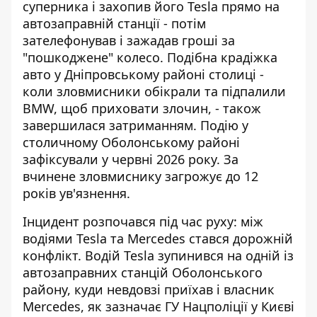
суперника і захопив його Tesla прямо на
автозаправній станції - потім
зателефонував і зажадав гроші за
"пошкоджене" колесо. Подібна крадіжка
авто у Дніпровському районі столиці -
коли зловмисники
обікрали та підпалили
BMW
, щоб приховати злочин, - також
завершилася затриманням. Подію у
столичному Оболонському районі
зафіксували у червні 2026 року. За
вчинене зловмиснику загрожує до 12
років ув'язнення.
Інцидент розпочався під час руху: між
водіями Tesla та Mercedes стався дорожній
конфлікт. Водій Tesla зупинився на одній із
автозаправних станцій Оболонського
району, куди невдовзі приїхав і власник
Mercedes, як зазначає
ГУ Нацполіції у Києві