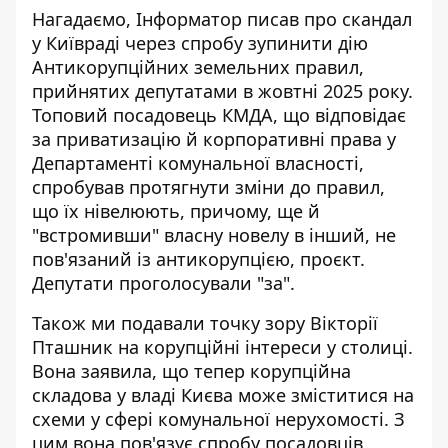
Нагадаємо, Інформатор писав про скандал
у Київраді через спробу
зупинити дію
Антикорупційних земельних правил
,
прийнятих депутатами в жовтні 2025 року.
Топовий посадовець КМДА, що відповідає
за приватизацію й корпоративні права у
Департаменті комунальної власності,
спробував протягнути зміни до правил,
що їх нівелюють, причому, ще й
"встромивши" власну новелу в інший, не
пов'язаний із антикорупцією, проєкт.
Депутати проголосували "за".
Також ми подавали точку зору Вікторії
Пташник на корупційні інтереси у столиці.
Вона заявила, що тепер корупційна
складова у владі Києва може
зміститися на
схеми у сфері комунальної нерухомості
. З
цим вона пов'язує спробу посадовців