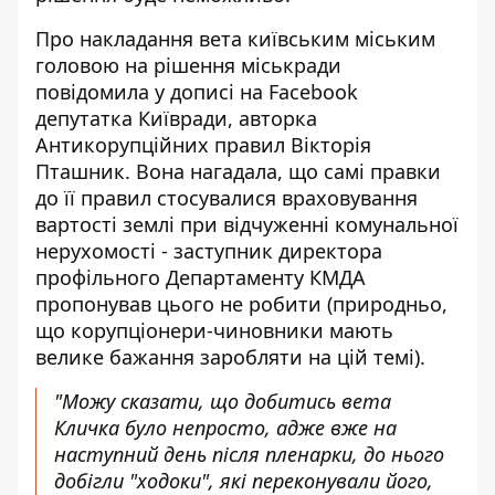
Про накладання вета київським міським
головою на рішення міськради
повідомила
у дописі на Facebook
депутатка Київради, авторка
Антикорупційних правил Вікторія
Пташник. Вона нагадала, що самі правки
до її правил стосувалися враховування
вартості землі при відчуженні комунальної
нерухомості - заступник директора
профільного Департаменту КМДА
пропонував цього не робити (природньо,
що корупціонери-чиновники мають
велике бажання заробляти на цій темі).
"Можу сказати, що добитись вета
Кличка було непросто, адже вже на
наступний день після пленарки, до нього
добігли "ходоки", які переконували його,