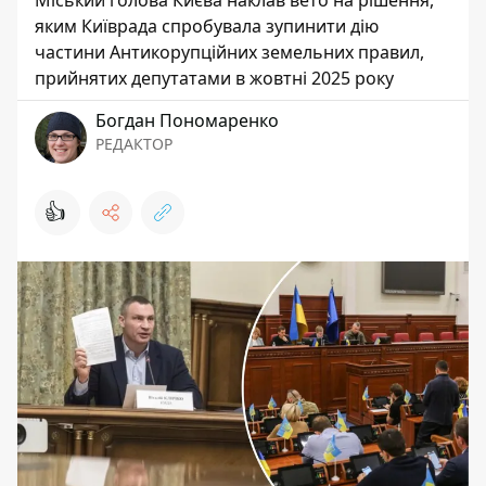
Міський голова Києва наклав вето на рішення,
яким Київрада спробувала зупинити дію
частини Антикорупційних земельних правил,
прийнятих депутатами в жовтні 2025 року
Богдан Пономаренко
РЕДАКТОР
👍