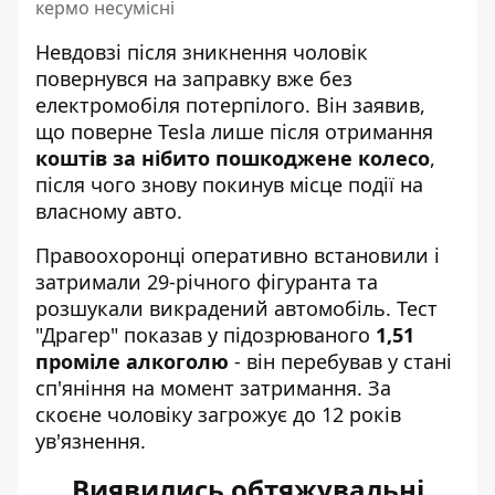
кермо несумісні
Невдовзі після зникнення чоловік
повернувся на заправку вже без
електромобіля потерпілого. Він заявив,
що поверне Tesla лише після отримання
коштів за нібито пошкоджене колесо
,
після чого знову покинув місце події на
власному авто.
Правоохоронці оперативно встановили і
затримали 29-річного фігуранта та
розшукали викрадений автомобіль. Тест
"Драгер" показав у підозрюваного
1,51
проміле алкоголю
- він перебував у стані
сп'яніння на момент затримання. За
скоєне чоловіку загрожує до 12 років
ув'язнення.
Виявились обтяжувальні