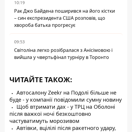
10:19
Рак Джо Байдена поширився на його кістки
– син експрезидента США розповів, що
хвороба батька прогресує
09:53
Світоліна легко розібралася з Анісімовою і
вийшла у чвертьфінал турніру в Торонто
ЧИТАЙТЕ ТАКОЖ:
Автосалону Zeekr на Подолі більше не
буде - у компанії повідомили сумну новину
Щоб втримати дах - у ТРЦ на Оболоні
після важкої ночі безкоштовно
частуватимуть морозивом
Автівки, вцілілі після ракетного удару,