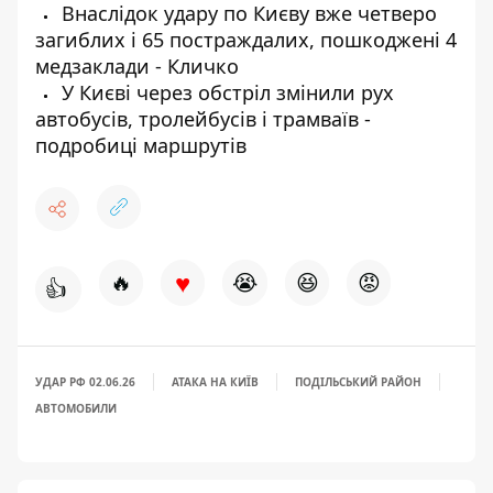
Внаслідок удару по Києву вже четверо
загиблих і 65 постраждалих, пошкоджені 4
медзаклади - Кличко
У Києві через обстріл змінили рух
автобусів, тролейбусів і трамваїв -
подробиці маршрутів
♥
🔥
😭
😆
😡
👍
УДАР РФ 02.06.26
АТАКА НА КИЇВ
ПОДІЛЬСЬКИЙ РАЙОН
АВТОМОБИЛИ