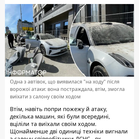
Одна з автівок, що виявилася "на ходу" після
ворожої атаки: вона постраждала, втім, змогла
виїхати з салону своїм ходом
Втім, навіть попри пожежу й атаку,
декілька машин, які були всередині,
вціліли та виїхали своїм ходом.
Щонайменше дві одиниці техніки вигнали
з салону співробітники ДСНС - як