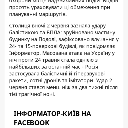
охорони місць надзвичайних подій. Водіїв
просять ураховувати ці обмеження при
плануванні маршрутів.
Столиця вночі 2 червня зазнала удару
балістикою та БПЛА: зруйновано частину
будинку на Подолі, зафіксовано влучання у
24- та 15-поверхові будівлі, як
повідомляє
Інформатор
. Масована атака на Україну у
ніч проти 24 травня стала однією з
найбільших за останній час - Росія
застосувала балістичні й гіперзвукові
ракети, сотні дронів та імітатори. Удар 2
червня стався менш ніж за два тижні після
тієї трагічної ночі.
ІНФОРМАТОР-КИЇВ НА
FACEBOOK