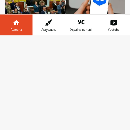
Головна
Актуально
Україна на часі
Youtube
Інформатор у
Завантажити
У застосунок "Київ Цифровий" додали сервіс,
телефоні
👉
присвячений депутатам міськради
Кияни отримали новий цифровий
інструмент для контролю над обраними
депутатами. Раніше Київрада
вже шукала
нові механізми нагляду
за власними
комунальними підприємствами. Тепер
прозорість запрацювала і в зворотному
напрямку - містяни зможуть бачити, як
саме їхній депутат голосує на засіданнях.
Сервіс отримав назву "Мій депутат" і вже
доступний у мобільному застосунку.